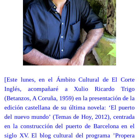
[Este lunes, en el Ámbito Cultural de El Corte
Inglés, acompañaré a Xulio Ricardo Trigo
(Betanzos, A Coruña, 1959) en la presentación de la
edición castellana de su última novela: ‘El puerto
del nuevo mundo’ (Temas de Hoy, 2012), centrada
en la construcción del puerto de Barcelona en el
siglo XV. El blog cultural del programa ’Propera