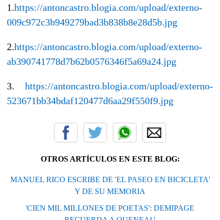
1.
https://antoncastro.blogia.com/upload/externo-
009c972c3b949279bad3b838b8e28d5b.jpg
2.
https://antoncastro.blogia.com/upload/externo-
ab390741778d7b62b0576346f5a69a24.jpg
3.
https://antoncastro.blogia.com/upload/externo-
523671bb34bdaf120477d6aa29f550f9.jpg
OTROS ARTÍCULOS EN ESTE BLOG:
MANUEL RICO ESCRIBE DE 'EL PASEO EN BICICLETA'
Y DE SU MEMORIA
'CIEN MIL MILLONES DE POETAS': DEMIPAGE
RECUERDA A QUENEAU