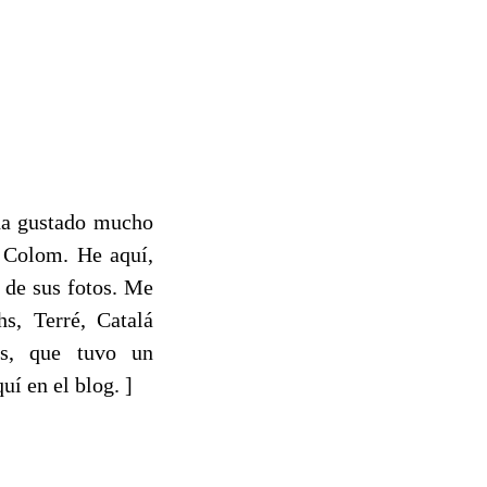
ha gustado mucho
n Colom. He aquí,
 de sus fotos. Me
hs, Terré, Catalá
s, que tuvo un
í en el blog. ]