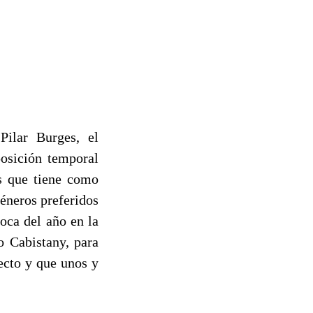
ilar Burges, el
posición temporal
as que tiene como
géneros preferidos
poca del año en la
o Cabistany, para
ecto y que unos y