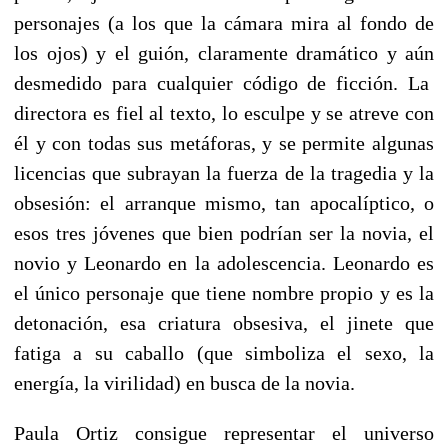
personajes (a los que la c
ámara mira al fondo de
los ojos)
y el gui
ó
n, claramente dram
á
tico y a
ún
desmedido
para cualquier código de ficción.
La
directora es fiel al texto, lo esculpe y se atreve con
él y con todas sus met
áforas,
y se permite algunas
licencias que subrayan la fuerza de la tragedia y la
obsesi
ó
n: el arranque mismo, tan apocal
í
ptico, o
esos tres j
ó
venes que bien podr
í
an ser la novia, el
novio y Leonardo en la adolescencia. Leonardo es
el
ú
nico personaje que tiene nombre propio y es la
detonaci
ó
n, esa criatura obsesiva, el jinete que
fatiga a su caballo (que simboliza el sexo, la
energ
ía, la virilidad)
en busca de la novia.
Paula Ortiz consigue representar el universo