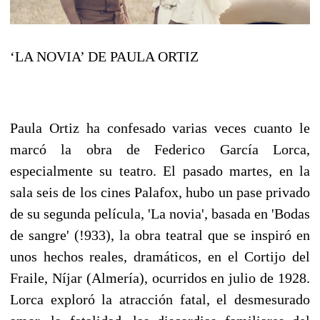
‘LA NOVIA’ DE PAULA ORTIZ
Paula Ortiz ha confesado varias veces cu
a
nto le
marc
ó
la obra de Federico Garc
ía
Lorca,
especialmente su teatro. El pasado martes, en la
sala seis de los cines Palafox, hubo un pase privado
de su segunda pel
í
cula, 'La novia', basada en 'Bodas
de sangre' (!933), la obra teatral que se inspir
ó
en
unos hechos reales, dram
á
ticos, en el Cortijo del
Fraile, N
í
jar (Almer
í
a), ocurridos en julio de 1928.
Lorca explor
ó
la atracci
ó
n fatal, el desmesurado