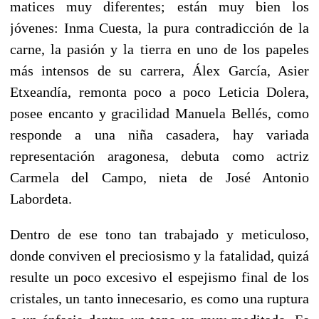
matices muy diferentes; est
á
n muy bien los
j
ó
venes: Inma Cuesta, la pura contradicci
ó
n de la
carne, la pasi
ón
y la tierra en uno de los papeles
m
ás intensos de su carrera
,
Á
lex Garc
í
a, Asier
Etxeand
í
a, remonta poco a poco Leticia Dolera,
posee encanto y gracilidad Manuela Bellés, como
responde a una ni
ña casadera, hay variada
representación aragonesa, debuta como actriz
Carmela del Campo, nieta de José Antonio
Labordeta.
Dentro de ese tono tan trabajado y meticuloso,
donde conviven el preciosismo y la fatalidad, quiz
á
resulte un poco excesivo
el espejismo final de los
cristales, un tanto innecesario, es como
una ruptura