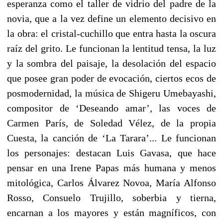
esperanza como el taller de vidrio del padre de la
novia, que a la vez define un elemento decisivo en
la obra: el cristal-cuchillo que entra hasta la oscura
raíz del grito. Le funcionan la lentitud tensa, la luz
y la sombra del paisaje, la desolaci
ón del espacio
que posee gran poder de evocación,
ciertos ecos de
posmodernidad, la m
ú
sica de Shigeru Umebayashi,
compositor
de ‘Deseando amar’
, las voces de
Carmen Par
í
s, de Soledad Vélez, de la propia
Cuesta, la canci
ón de ‘La Tarara’
... Le funcionan
los personajes: destacan Luis Gavasa, que hace
pensar en una Irene Papas m
ás humana y menos
mitológica,
Carlos
Á
lvarez Novoa, Mar
í
a Alfonso
Rosso, Consuelo Trujillo, soberbia y tierna,
encarnan a los mayores y están magníficos, con