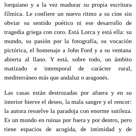
lorquiano y a la vez madurar su propia escritura
f
í
lmica. Le confiere un nuevo ritmo a su cine sin
obviar su sentido poético ni ese desarrollo de
tragedia griega con coro. Est
á
Lorca y est
á
ella: su
mundo, su pasi
ó
n por la fotograf
í
a, su vocaci
ón
pict
ó
rica, el homenaje a John Ford y a su ventana
abierta al llano. Y est
á
, sobre todo, un
á
mbito
matizado e intemporal de carácter rural,
mediterr
á
neo m
á
s que andaluz o aragonés.
Las casas est
á
n destrozadas por afuera y en su
interior hierve el deseo, la mala sangre y el rencor:
la autora resuelve la paradoja con enorme sutileza.
Es un mundo en ruinas por fuera y por dentro, pero
tiene espacios de acogida, de intimidad y de