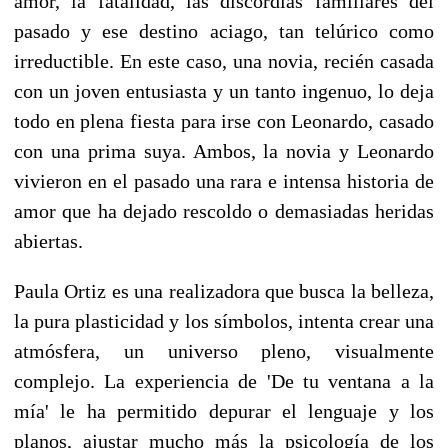
amor, la fatalidad, las discordias familiares del
pasado y ese destino aciago, tan tel
úrico
como
irreductible. En este caso, una novia, recién casada
con un joven entusiasta y un tanto ingenuo, lo deja
todo en plena fiesta para irse con Leonardo, casado
con una prima suya. Ambos, la novia y Leonardo
vivieron en el pasado una rara e intensa historia de
amor que ha dejado rescoldo o demasiadas heridas
abiertas.
Paula Ortiz es una realizadora que busca la belleza,
la pura plasticidad y los s
í
mbolos, intenta crear una
atm
ó
sfera, un universo pleno, visualmente
complejo. La experiencia de 'De tu ventana a la
m
í
a' le ha permitido depurar el lenguaje y los
planos, ajustar mucho m
á
s la psicolog
í
a de los