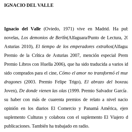
IGNACIO DEL VALLE
Ignacio del Valle
(Oviedo, 1971) vive en Madrid. Ha publica
novelas,
Los demonios de Berlín
(Alfaguara/Punto de Lectura, 2009
Asturias 2010),
El tiempo de los emperadores extraños
(Alfaguar
Premio de la Crítica de Asturias 2007, mención especial Premi
Premio Libros con Huella 2006), que ha sido traducida a varios id
sido comprados para el cine,
Cómo el amor no transformó el mund
dragones
(2003. Premio Felipe Trigo),
El abrazo del boxeado
Joven),
De donde vienen las olas
(1999. Premio Salvador García Ag
su haber con más de cuarenta premios de relato a nivel nacion
opinión en los diarios El Comercio y Panamá América, ejerce l
suplemento Culturas y colabora con el suplemento El Viajero del 
publicaciones. También ha trabajado en radio.