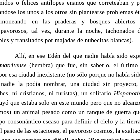
ánidos o felices antílopes enanos que correteaban y p
ndose los unos a los otros sin plantearse problemas éti
moneando en las praderas y bosques abiertos 
(pavorosos, tal vez, durante la noche, tachonados d
les y transitados por majadas de nubecitas blancas).
 Edén del que nadie había sido expulsa
 matritense
(hembra) que fue, sin saberlo, el último
or esa ciudad inexistente (no sólo porque no había sid
nadie la podía nombrar, una ciudad sin proyecto,
bes, ni cristianos, ni turistas), un solitario
Hispanoth
uyó que estaba solo en este mundo pero que no alcanzó 
omos) un animal pesado como un tanque de guerra que
po consonántico escaso para definir el cielo y la tierra
 el paso de las estaciones, el pavoroso cosmos, la exaltac
 con ese nombre tan difícil, pobre
Hispanotherium mat