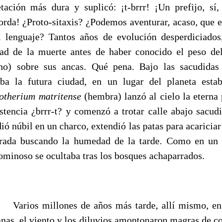
tación más dura y suplicó: ¡t-brrr! ¡Un prefijo, sí,
sorda! ¿Proto-sitaxis? ¿Podemos aventurar, acaso, que e
l lenguaje? Tantos años de evolución desperdiciados
dad de la muerte antes de haber conocido el peso d
o) sobre sus ancas. Qué pena. Bajo las sacudidas
aba la futura ciudad, en un lugar del planeta esta
otherium matritense
(hembra)
lanzó al cielo la eterna
istencia ¿brrr-t? y comenzó a trotar calle abajo sacud
ndió núbil en un charco, extendió las patas para acariciar
cerada buscando la humedad de la tarde. Como en un 
ominoso se ocultaba tras los bosques achaparrados.
nes de años más tarde, allí mismo, en una
anas, el viento y los diluvios amontonaron magras de co