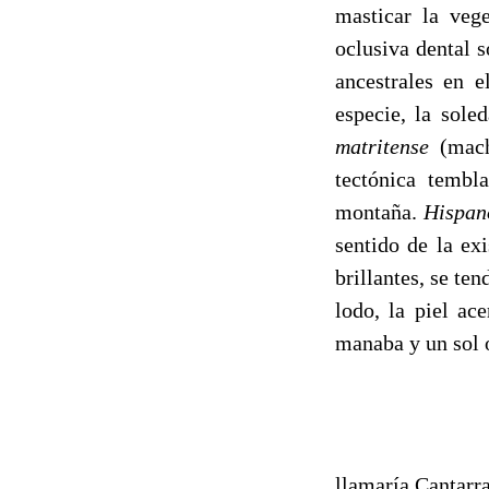
masticar la vege
oclusiva dental 
ancestrales en e
especie, la sole
matritense
(mach
tectónica tembl
montaña.
Hispan
sentido de la ex
brillantes, se te
lodo, la piel a
manaba y un sol 
Varios millo
llamaría Cantarr