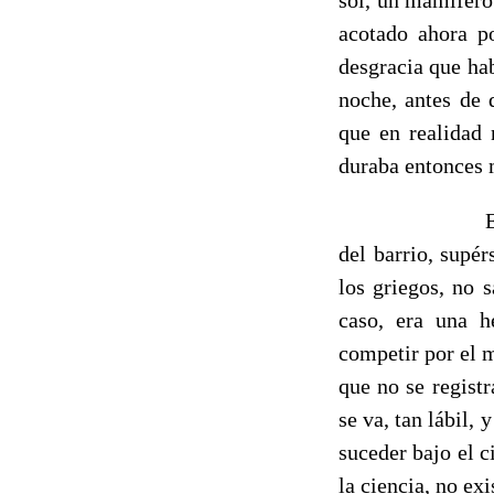
acotado ahora po
desgracia que hab
noche, antes de 
que en realidad 
duraba entonces 
Es deci
del barrio, supé
los griegos, no 
caso, era una h
competir por el m
que no se regist
se va, tan lábil,
suceder bajo el c
la ciencia, no ex