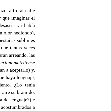
ó a trotar calle
y que imaginar el
esastre ya había
n olor hediondo),
 pestañas sublimes
” que tantas veces
ran arreando, las
erium matritense
n a aceptarlo) y,
que haya lenguaje,
iento. ¿Lo tenía
 aire su bramido,
a de lenguaje?) e
s acostumbrados a