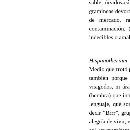
sable, úrsidos-c
gramíneas devorá
de mercado, ra
contaminación, 
indecibles o amab
Allí, en ese
Hispanotherium
Medio que trotó p
también porque 
visigodos, ni ára
(hembra) que int
lenguaje, qué s
decir “Brrr”, gru
alegría de vivir,
sol, un mamífero