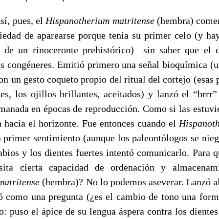
es, el
Hispanotherium matritense
(hembra) comenz
siedad de aparearse porque tenía su primer celo (y ha
 de un rinoceronte prehistórico) sin saber que el d
s congéneres. Emitió primero una señal bioquímica (u
n un gesto coqueto propio del ritual del cortejo (esas
es, los ojillos brillantes, aceitados) y lanzó el “brrr
 manada en épocas de reproducción. Como si las estuvie
n hacia el horizonte. Fue entonces cuando el
Hispanoth
 primer sentimiento (aunque los paleontólogos se niega
abios y los dientes fuertes intentó comunicarlo. Para 
sita cierta capacidad de ordenación y almacenam
matritense
(hembra)? No lo podemos aseverar. Lanzó al
ó como una pregunta (¿es el cambio de tono una form
to: puso el ápice de su lengua áspera contra los diente