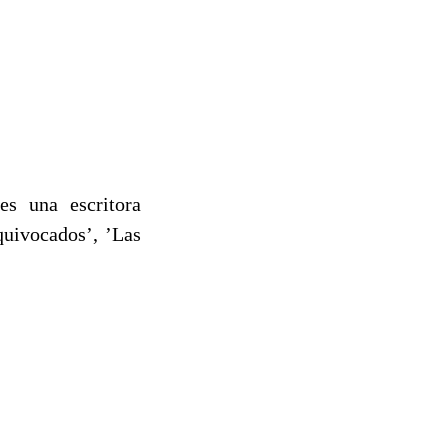
s una escritora
quivocados’, ’Las