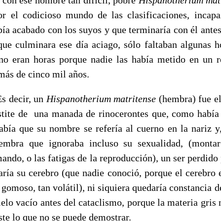
r el codicioso mundo de las clasificaciones, incapa
ía acabado con los suyos y que terminaría con él antes
que culminara ese día aciago, sólo faltaban algunas ho
no eran horas porque nadie las había metido en un 
más de cinco mil años.
r, un
Hispanotherium matritense
(hembra) fue el
rstite de una manada de rinocerontes que, como había
sabía que su nombre se refería al cuerno en la nariz y
embra que ignoraba incluso su sexualidad, (monta
ando, o las fatigas de la reproducción), un ser perdido 
raría su cerebro (que nadie conoció, porque el cerebro 
 y gomoso, tan volátil), ni siquiera quedaría constancia d
ielo vacío antes del cataclismo, porque la materia gris n
iste lo que no se puede demostrar.