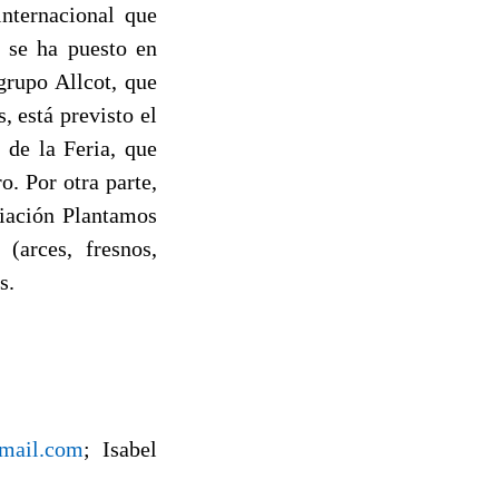
internacional que
, se ha puesto en
grupo Allcot, que
 está previsto el
 de la Feria, que
. Por otra parte,
ciación Plantamos
(arces, fresnos,
s.
mail.com
; Isa
bel