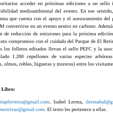
ioritarios acceder en próximas ediciones a un sello 
enibilidad medioambiental del evento. En ese sentido
ma que cuenta con el apoyo y el asesoramiento del 
LM convertirse en un evento neutro en carbono. Además,
n de reducción de emisiones para la próxima edición
luto compromiso con el cuidado del Parque de El Retiro
os los folletos editados llevan el sello PEFC y la aso
lado 1.200 cepellones de varias especies arbóreas 
s, olmos, robles, higueras y moreras) entre los visitante
 Libro:
olapferreira@gmail.com
;
Isabel Lerma,
ilermabal@g
mezrivas@gmail.com
. El texto les pertenece a ellas.