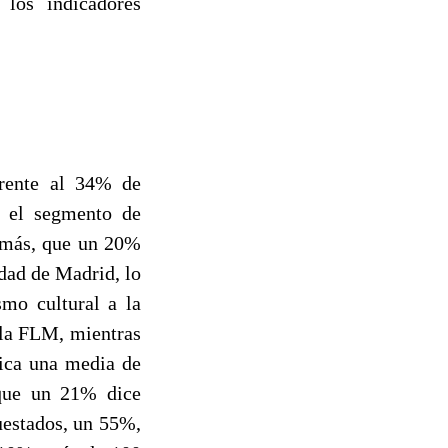
 los indicadores
frente al 34% de
n el segmento de
demás, que un 20%
idad de Madrid, lo
mo cultural a la
 la FLM, mientras
ica una media de
 que un 21% dice
uestados, un 55%,