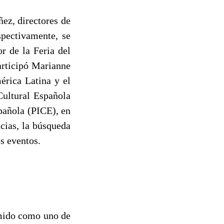
ez, directores de
spectivamente, se
r de la Feria del
articipó Marianne
rica Latina y el
Cultural Española
pañola (PICE), en
cias, la búsqueda
os eventos.
umido como uno de