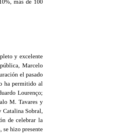
l 10%, más de 100
pleto y excelente
epública, Marcelo
uración el pasado
o ha permitido al
 Eduardo Lourenço;
alo M. Tavares y
y Catalina Sobral,
ón de celebrar la
 se hizo presente