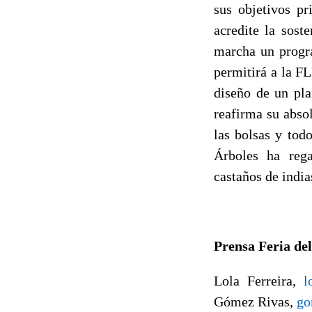
sus objetivos pr
acredite la sost
marcha un progra
permitirá a la F
diseño de un pla
reafirma su abso
las bolsas y tod
Árboles ha rega
castaños de india
Prensa Feria del
Lola Ferreira,
l
Gómez Rivas,
go