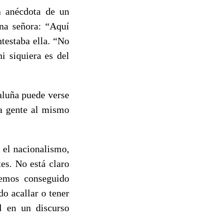
a anécdota de un
una señora: “Aquí
ntestaba ella. “No
i siquiera es del
aluña puede verse
da gente al mismo
 el nacionalismo,
es. No está claro
hemos conseguido
o acallar o tener
d en un discurso