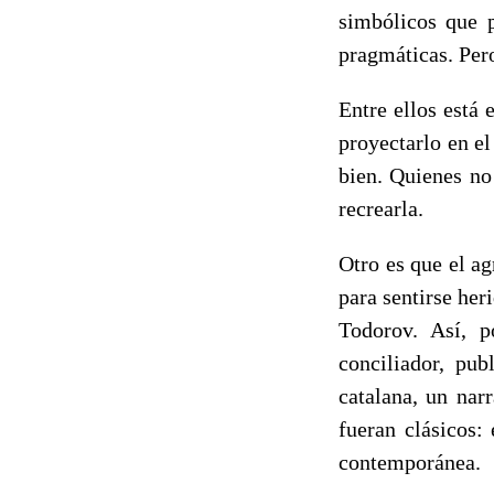
simbólicos que p
pragmáticas. Pero
Entre ellos está 
proyectarlo en e
bien. Quienes no
recrearla.
Otro es que el a
para sentirse her
Todorov. Así, p
conciliador, pub
catalana, un nar
fueran clásicos: 
contemporánea.