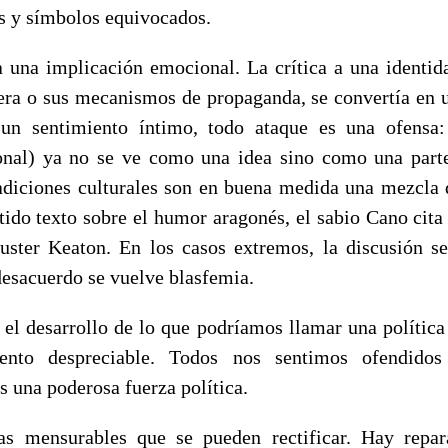
os y símbolos equivocados.
 a una implicación emocional. La crítica a una identida
tera o sus mecanismos de propaganda, se convertía en u
 un sentimiento íntimo, todo ataque es una ofensa:
onal) ya no se ve como una idea sino como una parte
radiciones culturales son en buena medida una mezcla d
rtido texto sobre el humor aragonés, el sabio Cano cit
ter Keaton. En los casos extremos, la discusión se
desacuerdo se vuelve blasfemia.
 el desarrollo de lo que podríamos llamar una política 
nto despreciable. Todos nos sentimos ofendido
 una poderosa fuerza política.
ias mensurables que se pueden rectificar. Hay repa