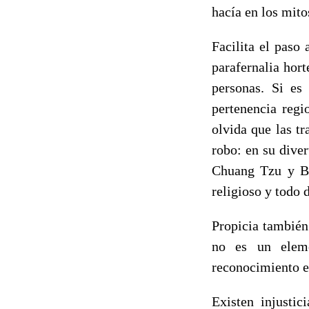
hacía en los mit
Facilita el paso
parafernalia hor
personas. Si es
pertenencia regi
olvida que las t
robo: en su dive
Chuang Tzu y Bus
religioso y todo 
Propicia también
no es un eleme
reconocimiento es
Existen injustic