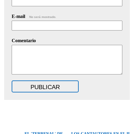
E-mail
No será mostrado.
Comentario
← EL 'TERRENAL' DE
LOS CANTAUTORES EN EL II