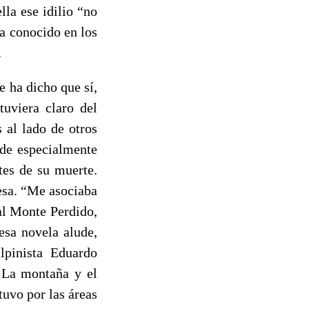
la ese idilio “no
ía conocido en los
.
 ha dicho que sí,
uviera claro del
 al lado de otros
ede especialmente
tes de su muerte.
nesa. “Me asociaba
al Monte Perdido,
esa novela alude,
lpinista Eduardo
‘La montaña y el
uvo por las áreas