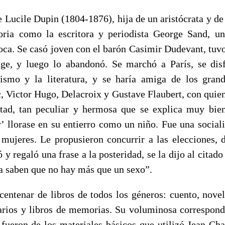
Lucile Dupin (1804-1876), hija de un aristócrata y de 
oria como la escritora y periodista George Sand, u
oca. Se casó joven con el barón Casimir Dudevant, tuvo 
ge, y luego lo abandonó. Se marchó a París, se dis
ismo y la literatura, y se haría amiga de los gran
 Victor Hugo, Delacroix y Gustave Flaubert, con quien
tad, tan peculiar y hermosa que se explica muy bie
llorase en su entierro como un niño. Fue una sociali
 mujeres. Le propusieron concurrir a las elecciones, d
ó y regaló una frase a la posteridad, se la dijo al citad
 saben que no hay más que un sexo”.
centenar de libros de todos los géneros: cuento, novel
iarios y libros de memorias. Su voluminosa correspond
fueron de los materiales básicos que utilizó Jean Cha