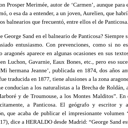
on Prosper Merimée, autor de ‘Carmen’, aunque para el
mó, o esa da a entender, a un joven, Aurelien, que habr
os balnearios que frecuentó, entre ellos el de Panticosa
e George Sand en el balneario de Panticosa? Siempre se
siado entusiasmo. Con prevenciones, como si no est
io aragonés aparece en algunas ocasiones en sus textos
 en Luchon, Gavarnie, Eaux Bones, etc., pero eso suc
‘Mi hermana Jeanne’, publicada en 1874, dos años an
fue traducida en 1877, tiene alusiones a la zona arago
me conducían a los naturalistas a la Brecha de Roldán, 
Marboré y de Troumouse, a los Montes Malditos”. En 
citamente, a Panticosa. El geógrafo y escritor y a
ón, que acaba de publicar el impresionante volumen 
2017), dice a HERALDO desde Madrid: “George Sand est