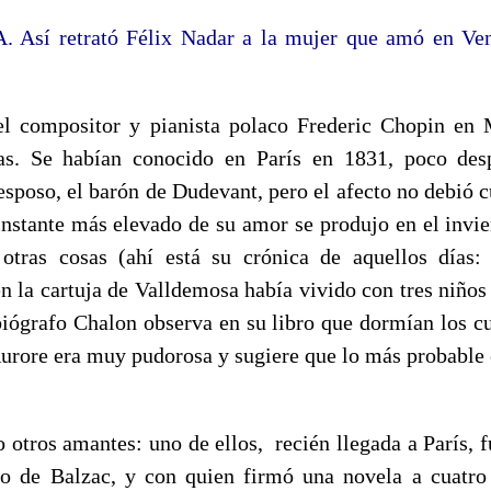
sí retrató Félix Nadar a la mujer que amó en Ven
el compositor y pianista polaco Frederic Chopin en
as. Se habían conocido en París en 1831, poco des
sposo, el barón de Dudevant, pero el afecto no debió c
instante más elevado de su amor se produjo en el invie
e otras cosas (ahí está su crónica de aquellos días
en la cartuja de Valldemosa había vivido con tres niños
biógrafo Chalon observa en su libro que dormían los c
Aurore era muy pudorosa y sugiere que lo más probable 
 otros amantes: uno de ellos, recién llegada a París, f
rio de Balzac, y con quien firmó una novela a cuatr