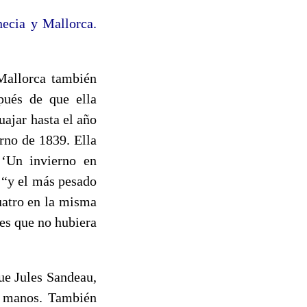
ecia y Mallorca.
 Mallorca también
pués de que ella
uajar hasta el año
rno de 1839. Ella
: ‘Un invierno en
 “y el más pesado
uatro en la misma
es que no hubiera
ue Jules Sandeau,
o manos. También