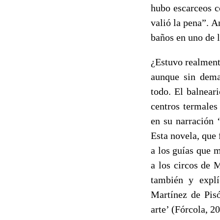
hubo escarceos c
valió la pena”. A
baños en uno de l
¿Estuvo realment
aunque sin dema
todo. El balnear
centros termales
en su narración 
Esta novela, que 
a los guías que 
a los circos de 
también y explí
Martínez de Pis
arte’ (Fórcola, 