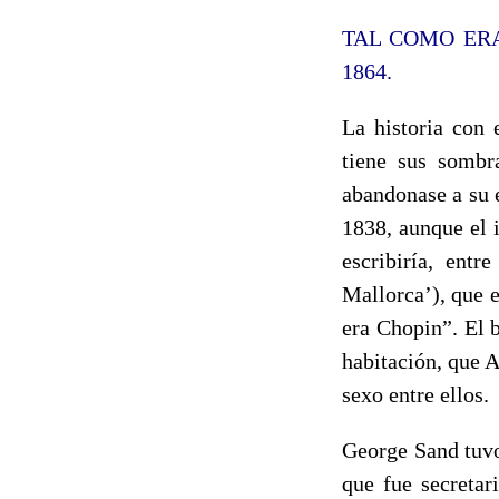
TAL COMO ERA. A
1864.
La historia con 
tiene sus sombr
abandonase a su e
1838, aunque el 
escribiría, entr
Mallorca’), que 
era Chopin”. El 
habitación, que 
sexo entre ellos.
George Sand tuvo
que fue secreta