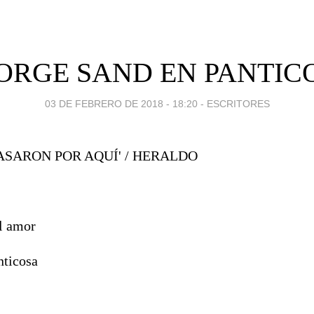
ORGE SAND EN PANTIC
03 DE FEBRERO DE 2018 - 18:20
-
ESCRITORES
'PASARON POR AQUÍ' / HERALDO
l amor
nticosa