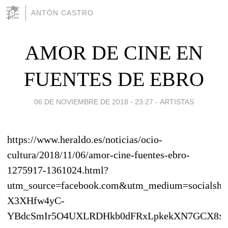
ANTÓN CASTRO
AMOR DE CINE EN
FUENTES DE EBRO
06 DE NOVIEMBRE DE 2018 - 23:27
-
ARTISTAS
https://www.heraldo.es/noticias/ocio-
cultura/2018/11/06/amor-cine-fuentes-ebro-
1275917-1361024.html?
utm_source=facebook.com&utm_medium=socialsha
X3XHfw4yC-
YBdcSmIr5O4UXLRDHkb0dFRxLpkekXN7GCX8x