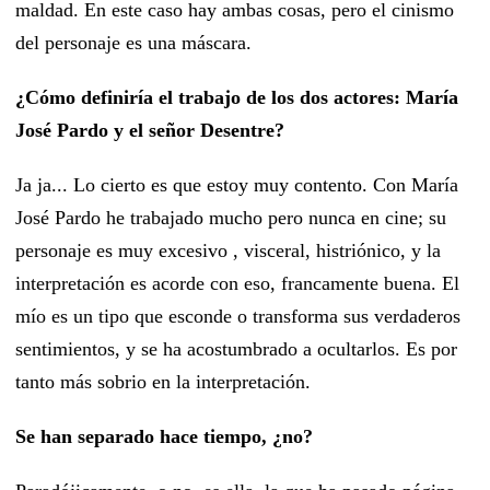
maldad. En este caso hay ambas cosas, pero el cinismo
del personaje es una máscara.
¿Cómo definiría el trabajo de los dos actores: María
José Pardo y el señor Desentre?
Ja ja...
L
o cierto es que estoy muy contento.
C
on María
José
Pardo
he trabajado mucho pero nunca en cine; su
personaje es muy excesivo , visceral, histri
ó
nico, y la
interpretación es acorde con eso, francamente buena. El
mío es un tipo que esconde o transforma sus verdaderos
sentimientos,
y
se ha acostumbrado a ocultarlos.
E
s por
tanto más sobrio en la interpretación.
Se han separado hace tiempo, ¿no?