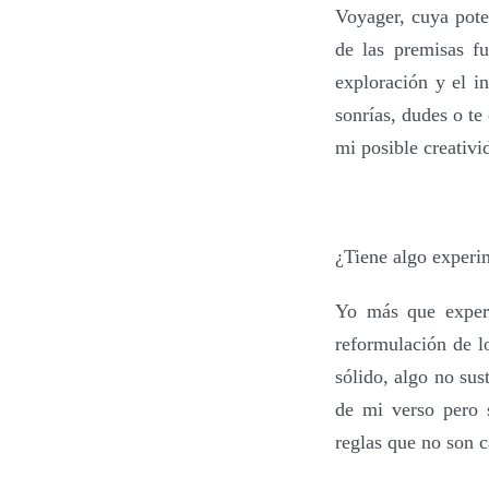
Voyager, cuya pote
de las premisas f
exploración y el i
sonrías, dudes o te
mi posible creativi
¿
Tiene algo experi
Yo más que experi
reformulación de l
sólido, algo no sus
de mi verso pero 
reglas que no son c