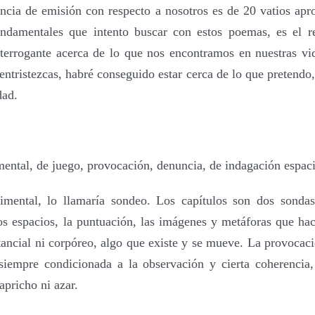
ncia de emisión con respecto a nosotros es de 20 vatios a
undamentales que intento buscar con estos poemas, es el re
nterrogante acerca de lo que nos encontramos en nuestras vi
 entristezcas, habré conseguido estar cerca de lo que pretend
dad.
mental, de juego, provocación, denuncia,
de indagación espaci
mental, lo llamaría sondeo. Los capítulos son dos sondas
os espacios, la puntuación, las imágenes y metáforas que hac
tancial ni corpóreo, algo que existe y se mueve. La provocac
siempre condicionada a la observación y cierta coherencia,
apricho ni azar.