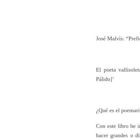
J
osé Malvís: “Prefi
El poeta vallisole
Pálido]’
¿
Qué es e
l poemari
Con este libro he 
hacer grandes o di