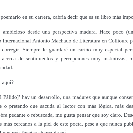
e poemario en
s
u carrera,
cabría decir
que es
s
u libro más impo
s ambicioso desde una perspectiva madura. Hace poco (un
o Internacional Antonio Machado de Literatura en Collioure 
 corregir. Siempre le guardaré un cariño muy especial per
 acerca de sentimientos y percepciones muy instintivas, 
fundad.
 aquí?
l Pálido
]
’ hay un desarrollo, una madurez que aunque conserv
e o pretendo que sacuda al lector con más lógica, más des
bra pedante o rebuscada, me gusta pensar que soy claro. Desd
os más cercanos a la piel de este poeta, pese a que nunca publ
el que más facetas abarca de mí.