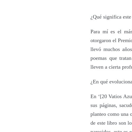
¿Qué significa est
Para mí es el má
otorgaron el Premi
llevó muchos años
poemas que tratan
lleven a cierta pro
¿En qué evoluciona
En ‘
[
20 Vatios Azu
sus páginas, sacud
planteo como una o
de este libro son l
parecidos, este es 