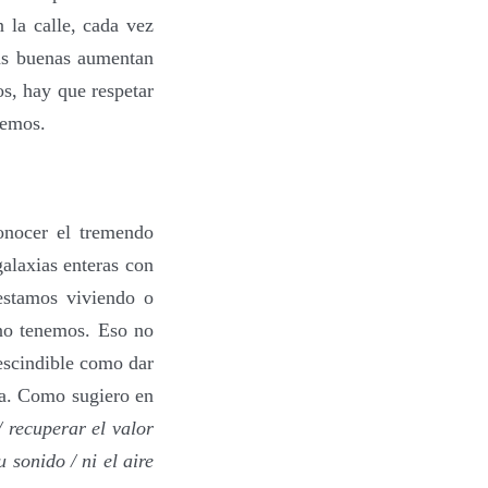
 la calle, cada vez
ras buenas aumentan
os, hay que respetar
bemos.
onocer el tremendo
galaxias enteras con
estamos viviendo o
no tenemos. Eso no
rescindible como dar
ta. Como sugiero en
/ recuperar el valor
 sonido / ni el aire