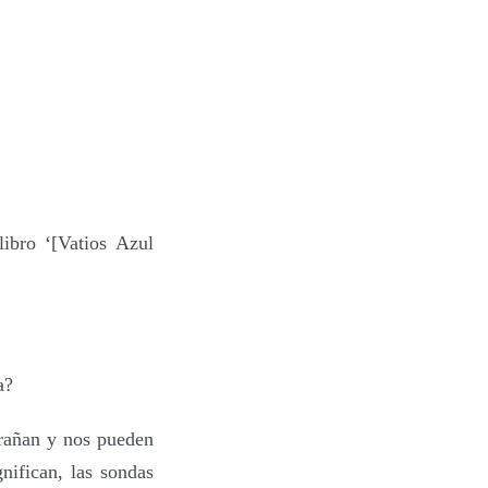
libro ‘[Va
t
ios Azul
a?
arañan y nos pueden
nifican, las sondas