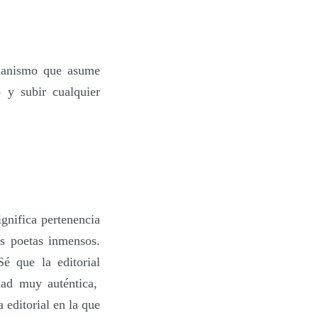
umanismo que asume
 y subir cualquier
gnifica pertenencia
os poetas inmensos.
 Sé que
la editorial
idad muy aut
é
ntica,
 editorial en la que