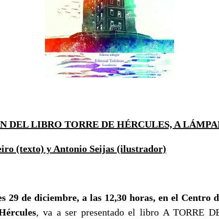
N DEL LIBRO TORRE DE HÉRCULES, A LÁMP
o (texto) y Antonio Seijas (ilustrador)
es 29 de diciembre, a las 12,30 horas, en el Centro 
Hércules
, va a ser presentado el libro A TORRE