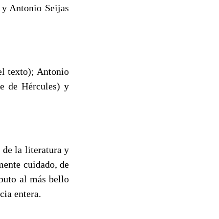
 Antonio Seijas
l texto); Antonio
re de Hércules) y
de la literatura y
amente cuidado, de
ibuto al más bello
icia entera.