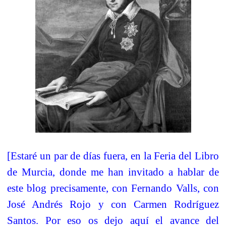
[Estaré un par de días fuera, en la Feria del Libro
de Murcia, donde me han invitado a hablar de
este blog precisamente, con Fernando Valls, con
José Andrés Rojo y con Carmen Rodríguez
Santos. Por eso os dejo aquí el avance del