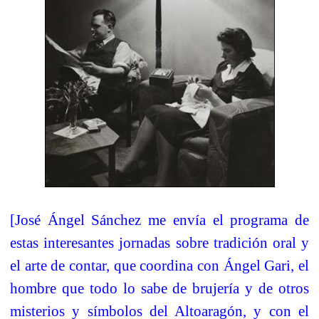
[José Ángel Sánchez me envía el programa de
estas interesantes jornadas sobre tradición oral y
el arte de contar, que coordina con Ángel Gari, el
hombre que todo lo sabe de brujería y de otros
misterios y símbolos del Altoaragón, y con el