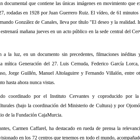
n documental que contiene las únicas imágenes en movimiento que exi
27, rodadas en 1928 por Juan Guerrero Ruiz. El vídeo, de 61 minutos 
rnando González de Canales, lleva por título "El deseo y la realidad. 
 estrenará mañana jueves en un acto público en la sede central del Ce
 a la luz, en un documento sin precedentes, filmaciones inéditas y
 la mítica Generación del 27. Luis Cernuda, Federico García Lorca, 
o, Jorge Guillén, Manuel Altolaguirre y Fernando Villalón, entre o
o hasta ahora nunca vistas.
do coordinado por el Instituto Cervantes y coproducido por la
urales (bajo la coordinación del Ministerio de Cultura) y por Ojomó
nio de la Fundación CajaMurcia.
antes, Carmen Caffarel, ha destacado en rueda de prensa la relevan
 visionado en los 72 centros que tenemos en todo el mundo, acompaña