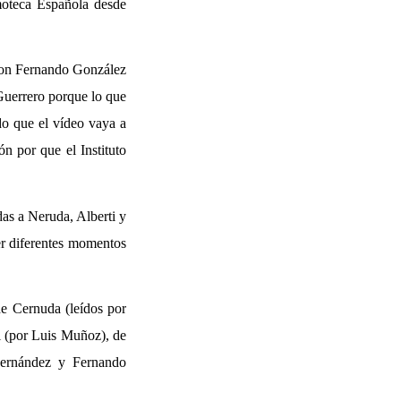
lmoteca Española desde
o con Fernando González
Guerrero porque lo que
do que el vídeo vaya a
ón por que el Instituto
das a Neruda, Alberti y
er diferentes momentos
e Cernuda (leídos por
i (por Luis Muñoz), de
Hernández y Fernando