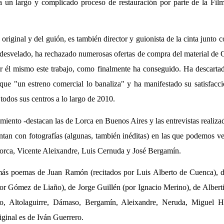
a un largo y complicado proceso de restauración por parte de la Fi
a original y del guión, es también director y guionista de la cinta junt
desvelado, ha rechazado numerosas ofertas de compra del material de 
igir él mismo este trabajo, como finalmente ha conseguido. Ha descarta
que "un estreno comercial lo banaliza" y ha manifestado su satisfacci
 todos sus centros a lo largo de 2010.
ento -destacan las de Lorca en Buenos Aires y las entrevistas realiza
tan con fotografías (algunas, también inéditas) en las que podemos v
Lorca, Vicente Aleixandre, Luis Cernuda y José Bergamín.
más poemas de Juan Ramón (recitados por Luis Alberto de Cuenca), d
(por Gómez de Liaño), de Jorge Guillén (por Ignacio Merino), de Albert
o, Altolaguirre, Dámaso, Bergamín, Aleixandre, Neruda, Miguel 
iginal es de Iván Guerrero.