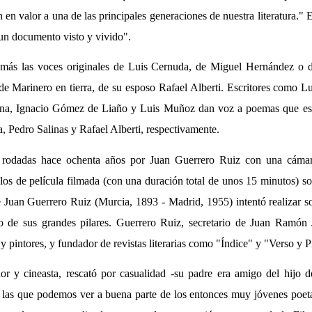
en valor a una de las principales generaciones de nuestra literatura." El
 un documento visto y vivido".
emás las voces originales de Luis Cernuda, de Miguel Hernández o 
 de Marinero en tierra, de su esposo Rafael Alberti. Escritores como L
ena, Ignacio Gómez de Liaño y Luis Muñoz dan voz a poemas que e
, Pedro Salinas y Rafael Alberti, respectivamente.
 rodadas hace ochenta años por Juan Guerrero Ruiz con una cáma
llos de película filmada (con una duración total de unos 15 minutos) s
Juan Guerrero Ruiz (Murcia, 1893 - Madrid, 1955) intentó realizar s
o de sus grandes pilares. Guerrero Ruiz, secretario de Juan Ramón
y pintores, y fundador de revistas literarias como "Índice" y "Verso y P
or y cineasta, rescató por casualidad -su padre era amigo del hijo 
n las que podemos ver a buena parte de los entonces muy jóvenes poeta