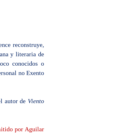
ence reconstruye,
na y literaria de
oco conocidos o
ersonal no Exento
el autor de
Viento
mitido por Aguilar