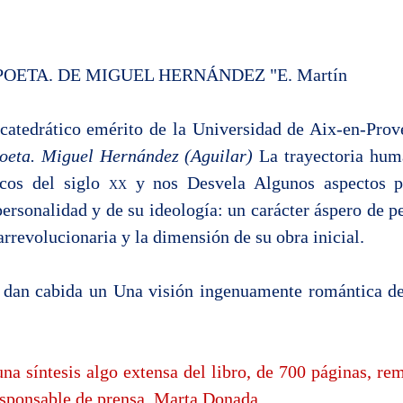
 POETA. DE MIGUEL HERNÁNDEZ "E. Martín
catedrático emérito de la Universidad de Aix-en-Prov
poeta. Miguel Hernández (Aguilar)
La trayectoria huma
icos del siglo
xx
y nos Desvela Algunos aspectos p
personalidad y de su ideología: un carácter áspero de p
rrevolucionaria y la dimensión de su obra inicial.
 dan cabida un Una visión ingenuamente romántica d
na síntesis algo extensa del libro, de 700 páginas, re
esponsable de prensa, Marta Donada.