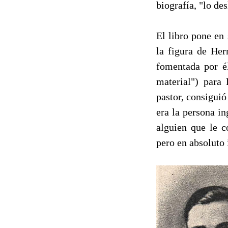
biografía, "lo de
El libro pone en
la figura de Her
fomentada por é
material") para
pastor, consiguió
era la persona i
alguien que le c
pero en absoluto 