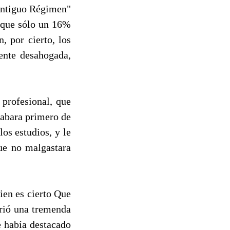
 Antiguo Régimen"
l que sólo un 16%
, por cierto, los
ente desahogada,
profesional, que
cabara primero de
os estudios, y le
que no malgastara
ien es cierto Que
frió una tremenda
e había destacado