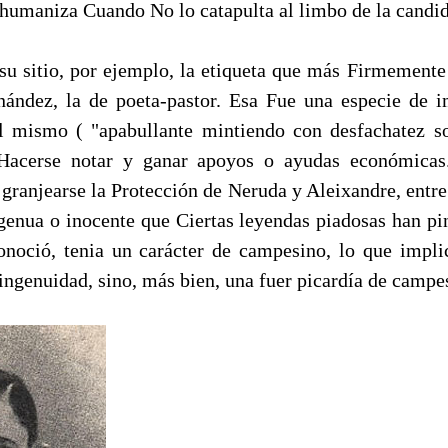
shumaniza Cuando No lo catapulta al limbo de la candid
 su sitio, por ejemplo, la etiqueta que más Firmemente
nández, la de poeta-pastor. Esa Fue una especie de 
l mismo ( "apabullante mintiendo con desfachatez so
 Hacerse notar y ganar apoyos o ayudas económicas
 granjearse la Protección de Neruda y Aleixandre, entr
ngenua o inocente que Ciertas leyendas piadosas han p
onoció, tenia un carácter de campesino, lo que implic
ingenuidad, sino, más bien, una fuer picardía de campe