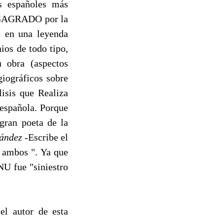
s españoles más
ONSAGRADO por la
o en una leyenda
ios de todo tipo,
 obra (aspectos
giográficos sobre
isis que Realiza
l española. Porque
gran poeta de la
ández
-Escribe el
e ambos ". Ya que
NU fue "siniestro
el autor de esta