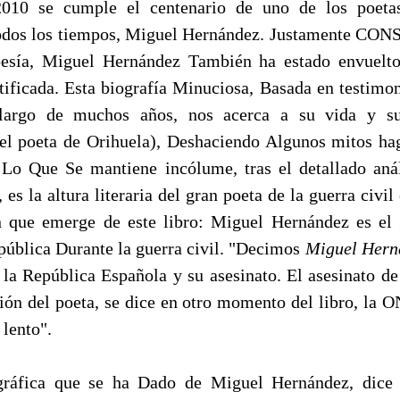
2010 se cumple el centenario de uno de los poeta
todos los tiempos, Miguel Hernández. Justamente C
oesía, Miguel Hernández También ha estado envuelt
tificada. Esta biografía Minuciosa, Basada en testimon
 largo de muchos años, nos acerca a su vida y su
 el poeta de Orihuela), Deshaciendo Algunos mitos ha
 Lo Que Se mantiene incólume, tras el detallado anál
 es la altura literaria del gran poeta de la guerra civi
n que emerge de este libro: Miguel Hernández es el 
pública Durante la guerra civil. "Decimos
Miguel Hern
la República Española y su asesinato. El asesinato d
ión del poeta, se dice en otro momento del libro, la O
 lento".
gráfica que se ha Dado de Miguel Hernández, dice 