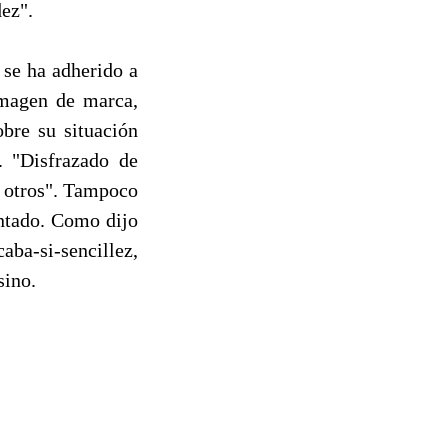
ez".
 se ha adherido a
imagen de marca,
bre su situación
. "Disfrazado de
e otros". Tampoco
intado. Como dijo
aba-si-sencillez,
sino.