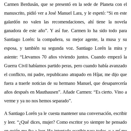
Carmen Berdusán, que se presentó en la sede de Planeta con el
manuscrito, pidió ver a José Manuel Lara, y le espetó: “Si en este
galardón no valen las recomendaciones, ahí tiene la novela
ganadora de este año”. Y así fue. Carmen lo ha sido todo para
Santiago Lorén: la compañera, su mejor agente, la musa y su
esposa, y también su segunda voz. Santiago Lorén la mira y
asiente: “Llevamos 70 años viviendo juntos. Cuando empezó la
Guerra Civil habíamos partido peras, pero cuando había avanzado
el conflicto, mi padre, republicano atrapado en Híjar, me dijo que
fuera a traerle noticias de su hermano Manuel, que desaparecería
años después en Mauthausen”. Añade Carmen: “Es cierto. Vino a
verme y ya no nos hemos separado”.
A Santiago Lorén ya le cuesta mantener una conversación, escribir
y leer. “¿Qué dices, mujer? Como escritor yo siempre he pensado
en quién me iba a leer. He intentado escribir para todos, y a mí me