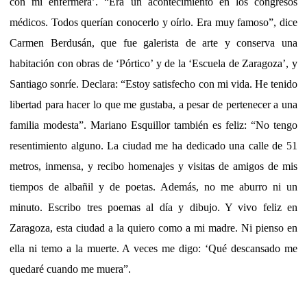
con mi enfermera’. “Era un acontecimiento en los congresos
médicos. Todos querían conocerlo y oírlo. Era muy famoso”, dice
Carmen Berdusán, que fue galerista de arte y conserva una
habitación con obras de ‘Pórtico’ y de la ‘Escuela de Zaragoza’, y
Santiago sonríe. Declara: “Estoy satisfecho con mi vida. He tenido
libertad para hacer lo que me gustaba, a pesar de pertenecer a una
familia modesta”. Mariano Esquillor también es feliz: “No tengo
resentimiento alguno. La ciudad me ha dedicado una calle de 51
metros, inmensa, y recibo homenajes y visitas de amigos de mis
tiempos de albañil y de poetas. Además, no me aburro ni un
minuto. Escribo tres poemas al día y dibujo. Y vivo feliz en
Zaragoza, esta ciudad a la quiero como a mi madre. Ni pienso en
ella ni temo a la muerte. A veces me digo: ‘Qué descansado me
quedaré cuando me muera”.