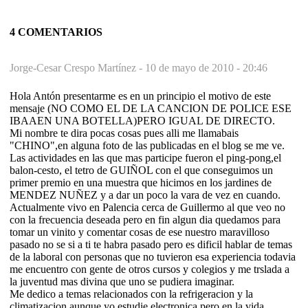
4 COMENTARIOS
Jorge-Cesar Crespo Martínez -
10 de mayo de 2010 - 20:46
Hola Antón presentarme es en un principio el motivo de este
mensaje (NO COMO EL DE LA CANCION DE POLICE ESE
IBAAEN UNA BOTELLA)PERO IGUAL DE DIRECTO.
Mi nombre te dira pocas cosas pues alli me llamabais
"CHINO",en alguna foto de las publicadas en el blog se me ve.
Las actividades en las que mas participe fueron el ping-pong,el
balon-cesto, el tetro de GUIÑOL con el que conseguimos un
primer premio en una muestra que hicimos en los jardines de
MENDEZ NUÑEZ y a dar un poco la vara de vez en cuando.
Actualmente vivo en Palencia cerca de Guillermo al que veo no
con la frecuencia deseada pero en fin algun dia quedamos para
tomar un vinito y comentar cosas de ese nuestro maravilloso
pasado no se si a ti te habra pasado pero es dificil hablar de temas
de la laboral con personas que no tuvieron esa experiencia todavia
me encuentro con gente de otros cursos y colegios y me trslada a
la juventud mas divina que uno se pudiera imaginar.
Me dedico a temas relacionados con la refrigeracion y la
climatizacion aunque yo estudie electronica pero en la vida