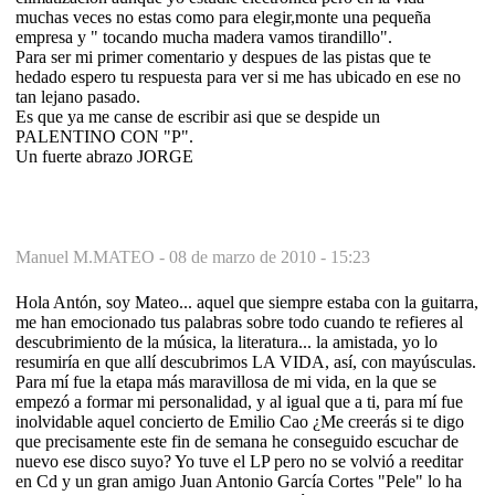
muchas veces no estas como para elegir,monte una pequeña
empresa y " tocando mucha madera vamos tirandillo".
Para ser mi primer comentario y despues de las pistas que te
hedado espero tu respuesta para ver si me has ubicado en ese no
tan lejano pasado.
Es que ya me canse de escribir asi que se despide un
PALENTINO CON "P".
Un fuerte abrazo JORGE
Manuel M.MATEO -
08 de marzo de 2010 - 15:23
Hola Antón, soy Mateo... aquel que siempre estaba con la guitarra,
me han emocionado tus palabras sobre todo cuando te refieres al
descubrimiento de la música, la literatura... la amistada, yo lo
resumiría en que allí descubrimos LA VIDA, así, con mayúsculas.
Para mí fue la etapa más maravillosa de mi vida, en la que se
empezó a formar mi personalidad, y al igual que a ti, para mí fue
inolvidable aquel concierto de Emilio Cao ¿Me creerás si te digo
que precisamente este fin de semana he conseguido escuchar de
nuevo ese disco suyo? Yo tuve el LP pero no se volvió a reeditar
en Cd y un gran amigo Juan Antonio García Cortes "Pele" lo ha