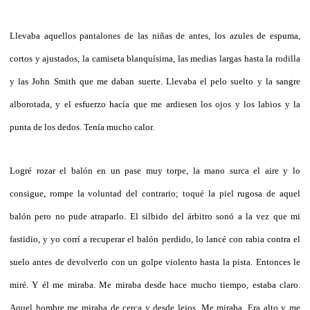
Llevaba aquellos pantalones de las niñas de antes, los azules de espuma,
cortos y ajustados, la camiseta blanquísima, las medias largas hasta la rodilla
y las John Smith que me daban suerte. Llevaba el pelo suelto y la sangre
alborotada, y el esfuerzo hacía que me ardiesen los ojos y los labios y la
punta de los dedos. Tenía mucho calor.
Logré rozar el balón en un pase muy torpe, la mano surca el aire y lo
consigue, rompe la voluntad del contrario; toqué la piel rugosa de aquel
balón pero no pude atraparlo. El silbido del árbitro sonó a la vez que mi
fastidio, y yo corrí a recuperar el balón perdido, lo lancé con rabia contra el
suelo antes de devolverlo con un golpe violento hasta la pista. Entonces le
miré. Y él me miraba. Me miraba desde hace mucho tiempo, estaba claro.
Aquel hombre me miraba de cerca y desde lejos. Me miraba. Era alto y me