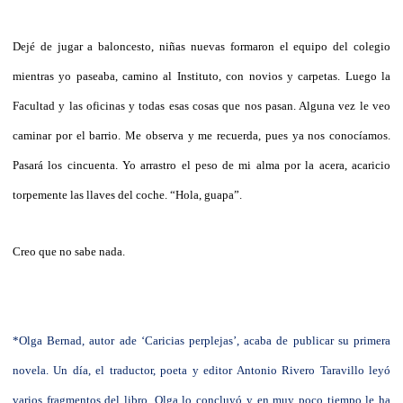
Dejé de jugar a baloncesto, niñas nuevas formaron el equipo del colegio
mientras yo paseaba, camino al Instituto, con novios y carpetas. Luego la
Facultad y las oficinas y todas esas cosas que nos pasan. Alguna vez le veo
caminar por el barrio. Me observa y me recuerda, pues ya nos conocíamos.
Pasará los cincuenta. Yo arrastro el peso de mi alma por la acera, acaricio
torpemente las llaves del coche. “Hola, guapa”.
Creo que no sabe nada.
*Olga Bernad, autor ade ‘Caricias perplejas’, acaba de publicar su primera
novela. Un día, el traductor, poeta y editor Antonio Rivero Taravillo leyó
varios fragmentos del libro. Olga lo concluyó y en muy poco tiempo le ha