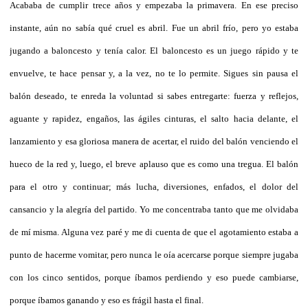
Acababa de cumplir trece años y empezaba la primavera. En ese preciso
instante, aún no sabía qué cruel es abril. Fue un abril frío, pero yo estaba
jugando a baloncesto y tenía calor. El baloncesto es un juego rápido y te
envuelve, te hace pensar y, a la vez, no te lo permite. Sigues sin pausa el
balón deseado, te enreda la voluntad si sabes entregarte: fuerza y reflejos,
aguante y rapidez, engaños, las ágiles cinturas, el salto hacia delante, el
lanzamiento y esa gloriosa manera de acertar, el ruido del balón venciendo el
hueco de la red y, luego, el breve aplauso que es como una tregua. El balón
para el otro y continuar; más lucha, diversiones, enfados, el dolor del
cansancio y la alegría del partido. Yo me concentraba tanto que me olvidaba
de mí misma. Alguna vez paré y me di cuenta de que el agotamiento estaba a
punto de hacerme vomitar, pero nunca le oía acercarse porque siempre jugaba
con los cinco sentidos, porque íbamos perdiendo y eso puede cambiarse,
porque íbamos ganando y eso es frágil hasta el final.