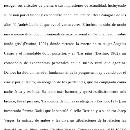
recogen sus artículos de prensa o sus impresiones de actualidad, incluyendo
su pasión por el fútbol y en concreto por el arquero del Real Zaragoza de los
años 40 Andrés Lerín, al que evocó varias veces. E incluso ha sido, de modo
más o menos diferido, un memorialista muy personal en ‘Señora de rojo sobre
fondo gris’ (Destino, 1991), donde recreaba la muerte de su mujer Ángeles
Castro y el insondable dolor posterior, y en ‘Las ratas’ (Destino, 1962), un
compendio de experiencias personales en un medio rural que agoniza.
Delibes ha sido un narrador fundamental de la posguerra, muy querido por el
cine y por el teatro, un abogado de los perdedores, que ha conjugado como
nadie ética y estética. Su texto más barroco, y quizá estilísticamente más
bronco, fue el primero, ‘La sombra del ciprés es alargada’ (Destino, 1947), un
inesperado Premio Nadal que le vinculó al sello Destino y a su editor Josep
Verges; la amistad de ambos y las diversas tribulaciones de la relación las
desveló en un libro como ‘Delibes-Vergés. Correspondencia 1948-1986)’