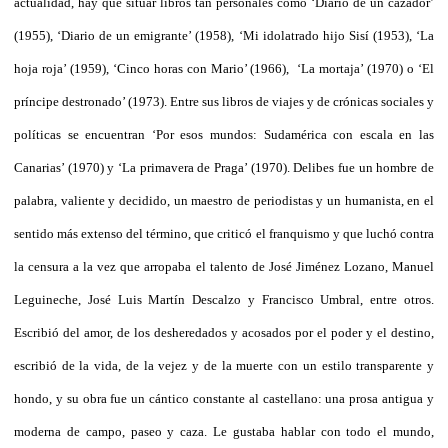
actualidad, hay que situar libros tan personales como ‘Diario de un cazador’
(1955), ‘Diario de un emigrante’ (1958), ‘Mi idolatrado hijo Sisí (1953), ‘La
hoja roja’ (1959), ‘Cinco horas con Mario’ (1966), ‘La mortaja’ (1970) o ‘El
príncipe destronado’ (1973). Entre sus libros de viajes y de crónicas sociales y
políticas se encuentran ‘Por esos mundos: Sudamérica con escala en las
Canarias’ (1970) y ‘La primavera de Praga’ (1970). Delibes fue un hombre de
palabra, valiente y decidido, un maestro de periodistas y un humanista, en el
sentido más extenso del término, que criticó el franquismo y que luchó contra
la censura a la vez que arropaba el talento de José Jiménez Lozano, Manuel
Leguineche, José Luis Martín Descalzo y Francisco Umbral, entre otros.
Escribió del amor, de los desheredados y acosados por el poder y el destino,
escribió de la vida, de la vejez y de la muerte con un estilo transparente y
hondo, y su obra fue un cántico constante al castellano: una prosa antigua y
moderna de campo, paseo y caza. Le gustaba hablar con todo el mundo,