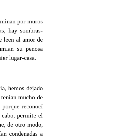
caminan por muros
nas, hay sombras-
e leen al amor de
rumian su penosa
ier lugar-casa.
cia, hemos dejado
a tenían mucho de
n porque reconocí
l cabo, permite el
ue, de otro modo,
rían condenadas a