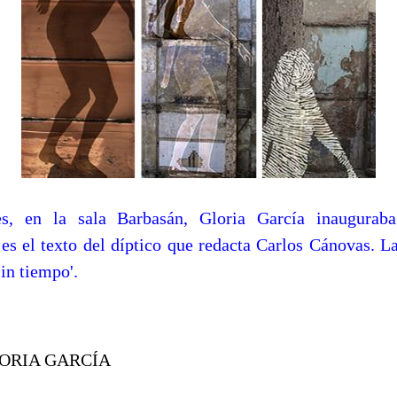
s, en la sala Barbasán, Gloria García inaugurab
 es el texto del díptico que redacta Carlos Cánovas. L
sin tiempo'.
LORIA GARCÍA