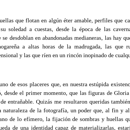
ellas que flotan en algún éter amable, perfiles que 
 su soledad a cuestas, desde la época de las caver
e se desdoblan en abandonadas medianeras, las hay qu
ogareña a altas horas de la madrugada, las que 
nsional y las que ríen en un rincón inopinado de cualqu
uno de esos placeres que, en nuestra estúpida existen
ó, desde el primer momento, que las figuras de Glori
o de entrañable. Quizás me resultaron queridas tambié
a naturaleza de la fotografía, un poder que, al fin y a
lano de lo efímero, la fijación de sombras y huellas q
eda de una identidad capaz de materializarlas, esta