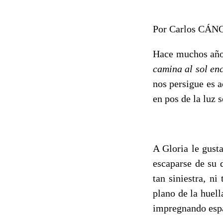
Por Carlos CÁ
Hace muchos años
camina al sol enc
nos persigue es 
en pos de la luz 
A Gloria le gust
escaparse de su 
tan siniestra, n
plano de la huel
impregnando espac