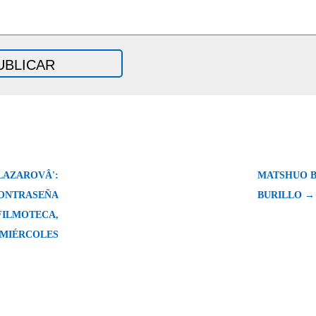
LAZAROVÂ':
MATSHUO B
CONTRASEÑA
BURILLO →
 FILMOTECA,
 MIÉRCOLES