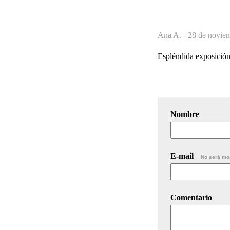
Ana A. -
28 de noviem
Espléndida exposición
Nombre
E-mail
No será mo
Comentario