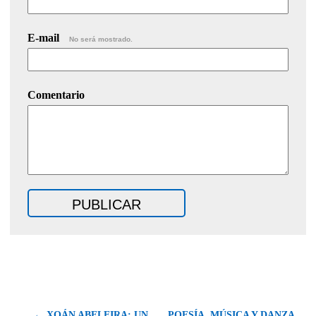
E-mail
No será mostrado.
Comentario
← XOÁN ABELEIRA: UN
POESÍA, MÚSICA Y DANZA