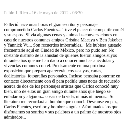
Pablo J. Rico -
16 de mayo de 2012 - 08:30
Falleció hace unas horas el gran escritor y personaje
comprometido Carlos Fuentes... Tuve el placer de compartir con él
y su esposa Silvia algunas cenas y animadas conversaciones en
casa de nuestros comunes amigos Cristina Macaya y Ben Jakober
y Yannick Vu... Son recuerdos imborrables... Me hubiera gustado
frecuentarle aquí en Ciudad de México, pero no pudo ser. No
obstante disfruto de la amistad de quienes fueron amigos suyos
durante años que me han dado a conocer muchas anécdotas y
vivencias comunes con él. Precisamente en una próxima
exposición que preparo aparecerán cosas suyas, cartas,
dedicatorias, fotografías personales. Incluso pensaba ponerme en
contacto directamente con él para pedirle unas notas de recuerdo
acerca de dos de los personajes artistas que Carlos conoció muy
bien, uno de ellos un gran amigo durante años que luego se
enfadaron y alejaron... cosas de la vida, ni más ni menos... Su
literatura me recordará al hombre que conocí. Descanse en paz,
Carlos Fuentes, escritor y hombre singular. Afortunados los que
disfrutamos su sonrisa y sus palabras a un palmo de nuestros ojos
admirados...