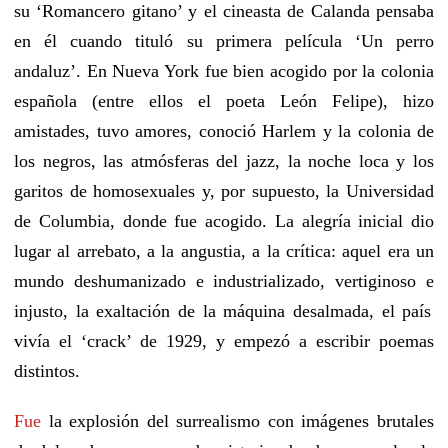
su ‘Romancero gitano’ y el cineasta
de Calanda
pensaba
en él cuando tituló su primera película ‘Un perro
andaluz’. En Nueva York fue bien acogido por la colonia
española
(entre ellos el poeta León Felipe)
, hizo
amistad
es, tuvo amores, conoció Harlem
y
la colonia de
los negros, las atmósferas del jazz,
la noche loca y
los
garitos de homosexuales y, por supuesto, la Universidad
de Columbia, donde fue acogido
. La alegría inicial dio
lugar al arrebato, a la angustia, a la crítica: aquel era un
mundo deshumanizado
e industrializado
, vertiginoso
e
injusto, la exaltación de la máquina desalmada,
el país
vivía el ‘crack’ de 1929,
y empezó a escribir poemas
distintos.
Fue
la explosión del surrealismo
con
imágenes
brutales