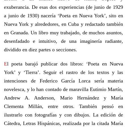
exuberancia.
De esa
s dos
experiencia
s (de junio de 1929
a junio de 1930)
nacería ‘Poeta en Nueva York’, sito en
Nueva York y alrededores, en Cuba y
redactado
también
en Granada.
Un libro muy trabajado, de muchos asuntos,
desenfadado
e intuitivo,
de
una imaginería radiante,
dividido en diez partes
o secciones.
E
l poeta barajó publicar dos libros: ‘Poeta en Nueva
York’ y ‘Tierra’. Seguir el rastro de los textos y las
intenciones de Federico García
Lorca
sería materia
novelesca, y lo han contado de maravilla
Eutimio Martín,
Andrew
A. Anderson,
Mario Hernández y María
Clementa Millán, entre otros.
También pensó en
ilustrarlo con fotografías y con dibujos. La edición de
Cátedra, Letras Hispánicas,
realizada por la citada María