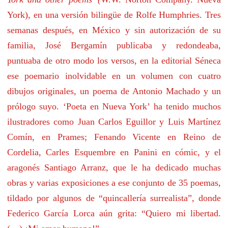
York
), en
una versión bilingüe
de
Rolfe Humphries
.
Tres
semana
s
después, en México
y sin autorización de su
familia,
José
Bergamín publicaba
y redondeaba,
puntuaba de otro modo los versos,
en
la editorial
Séneca
ese
poemario inolvidable
en un volumen con cuatro
dibujos originales, un poema de Antonio Machado y un
prólogo suyo. ‘Poeta en Nueva York’ ha tenido muchos
ilustradore
s
como
Juan Carlos Eguillor y
Luis Martínez
Comín
, en Prames; Fenando Vicente
en Reino de
Cordelia,
Carles Esquembre
en Panini
en cómic,
y
el
aragonés
Santiago Arranz,
que le ha dedicado muchas
obras y varias exposiciones a ese conjunto de 3
5
poemas,
tildado por algunos de “quincallería surrealista”,
donde
Federico García
Lorca
aún
grita
: “
Quiero mi libertad.