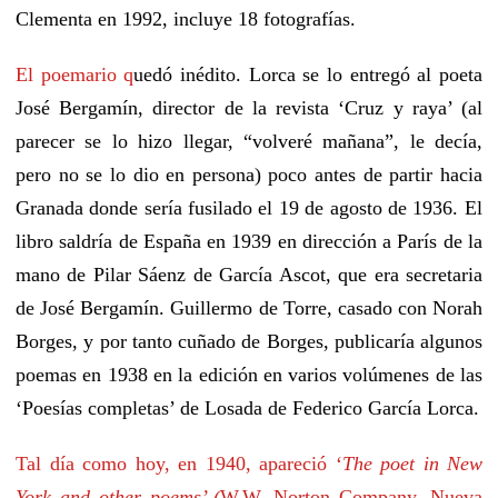
Clementa
en 1992
,
incluye 18 fotografías.
El poemario q
uedó inédito.
Lorca
se l
o
entregó al poeta
José Bergamín,
director de la revista ‘Cruz y raya’
(al
parecer se lo hizo llegar, “
volveré mañana”, le decía,
pero no se lo dio en persona)
poco antes
de partir hacia
Granada
donde sería fusilado
el 19 de agosto de 1936
.
E
l
libro saldría de España en 1939 en dirección a París de la
mano de Pilar Sáenz de García Ascot, que era secretaria
de José Bergamín. Guillermo de Torre, casado con Norah
Borges,
y
por tanto cuñad
o
de Borges, publicaría al
gu
nos
poemas
en 1938
en la edición en varios volúmenes de las
‘Poesías completas’
de Losada
de Federico García Lorca.
Tal día como hoy,
en 1940,
apareció
‘
The poet in New
York and other poems’
(
W.W. Norton Company. Nueva