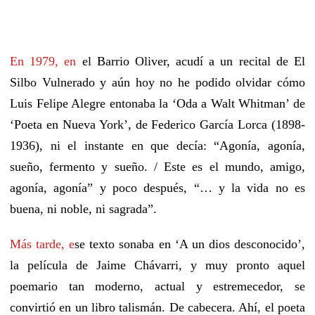
En 1979, en
el
Barrio Oliver, acudí a un recital de El
Silbo Vulnerado y aún
hoy
no he podido olvidar cómo
Luis Felipe Alegre entonaba la ‘Oda a Walt Whitman’ de
‘Poeta en Nueva York’,
de
Federico
García Lorca
(1898-
1936)
,
ni el instante en que decía: “
Agonía, agonía,
sueño, fermento y sueño. / Este es el mundo, amigo,
agonía, agonía” y poco después, “
…
y
la vida no es
buena, ni noble, ni sagrada”.
Más tarde, e
s
e texto sonaba en ‘A un dios desconocido’,
la película
de Jaime Chávarri, y muy pronto aquel
poemario tan moderno, actual
y
estremecedor, se
convirtió en un
libro
talismán. D
e cabecera. Ahí, el poeta