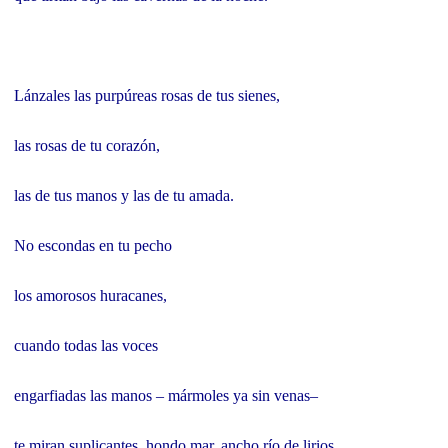
Lánzales las purpúreas rosas de tus sienes,
las rosas de tu corazón,
las de tus manos y las de tu amada.
No escondas en tu pecho
los amorosos huracanes,
cuando todas las voces
engarfiadas las manos – mármoles ya sin venas–
te miran suplicantes, hondo mar, ancho río de lirios.