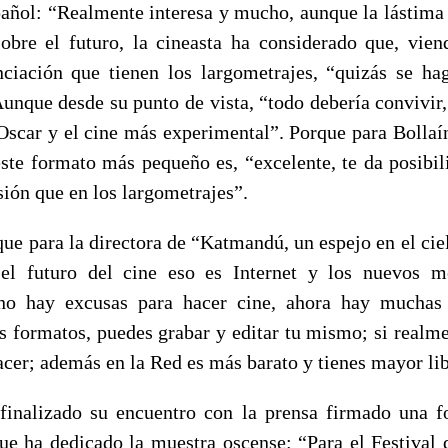
spañol: “Realmente interesa y mucho, aunque la lástima 
sobre el futuro, la cineasta ha considerado que, vie
nciación que tienen los largometrajes, “quizás se h
unque desde su punto de vista, “todo debería convivir, 
Oscar y el cine más experimental”. Porque para Bollaí
este formato más pequeño es, “excelente, te da posibil
ión que en los largometrajes”.
que para la directora de “Katmandú, un espejo en el cie
el futuro del cine eso es Internet y los nuevos m
 no hay excusas para hacer cine, ahora hay muchas 
s formatos, puedes grabar y editar tu mismo; si realme
acer; además en la Red es más barato y tienes mayor lib
 finalizado su encuentro con la prensa firmado una f
ue ha dedicado la muestra oscense: “Para el Festiva