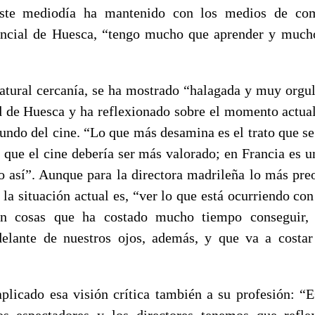
este mediodía ha mantenido con los medios de com
incial de Huesca, “tengo mucho que aprender y much
natural cercanía, se ha mostrado “halagada y muy orgull
 de Huesca y ha reflexionado sobre el momento actual
undo del cine. “Lo que más desamina es el trato que se 
o que el cine debería ser más valorado; en Francia es 
o así”. Aunque para la directora madrileña lo más pre
la situación actual es, “ver lo que está ocurriendo con
on cosas que ha costado mucho tiempo conseguir, 
delante de nuestros ojos, además, y que va a costa
aplicado esa visión crítica también a su profesión: “
os espectadores y los directores tenemos que refle