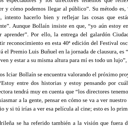
er y cómo podemos llegar al público”. Su método es
, intento hacerlo bien y reflejar las cosas que est
ente”. Aunque Bollaín insiste en que, “yo aún estoy 
 aprender”. Por ello, la entrega del galardón Ciuda
ir reconocimiento en esta 40ª edición del Festival os
rá el Premio Luis Buñuel en la jornada de clausura, es 
ven y estar a su misma altura para mí es todo un lujo”
s Iciar Bollaín se encuentra valorando el próximo proy
Estoy entre dos historias y estoy pensando por cuál
rectora tendrá muy en cuenta que “los directores tenemo
siasmar a la gente, pensar en cómo se va a ver nuestro
o y si tú irías a ver esa película al cine; esto es lo pri
rileña se ha referido también a la visión que fuera d