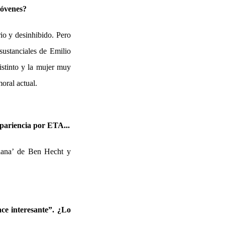
jóvenes?
rio y desinhibido. Pero
sustanciales de Emilio
istinto y la mujer muy
moral actual.
apariencia por ETA...
Plana’ de Ben Hecht y
ce interesante”. ¿Lo