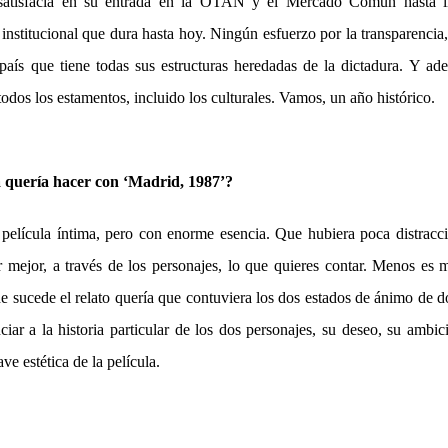
 satisfacía en su entrada en la OTAN y el Mercado Común hasta l
 institucional que dura hasta hoy. Ningún esfuerzo por la transparencia
 país que tiene todas sus estructuras heredadas de la dictadura. Y ad
dos los estamentos, incluido los culturales. Vamos, un año histórico.
a quería hacer con ‘Madrid, 1987’?
película íntima, pero con enorme esencia. Que hubiera poca distracc
mejor, a través de los personajes, lo que quieres contar. Menos es
e sucede el relato quería que contuviera los dos estados de ánimo de 
ar a la historia particular de los dos personajes, su deseo, su ambici
ave estética de la película.