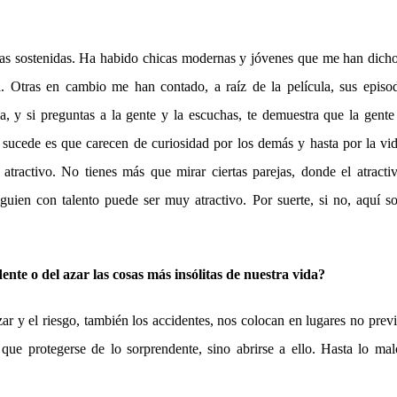
ras sostenidas. Ha habido chicas modernas y jóvenes que me han dich
ra. Otras en cambio me han contado, a raíz de la película, sus episo
a, y si preguntas a la gente y la escuchas, te demuestra que la gent
 sucede es que carecen de curiosidad por los demás y hasta por la vi
 atractivo. No tienes más que mirar ciertas parejas, donde el atracti
lguien con talento puede ser muy atractivo. Por suerte, si no, aquí so
nte o del azar las cosas más insólitas de nuestra vida?
ar y el riesgo, también los accidentes, nos colocan en lugares no prev
que protegerse de lo sorprendente, sino abrirse a ello. Hasta lo mal