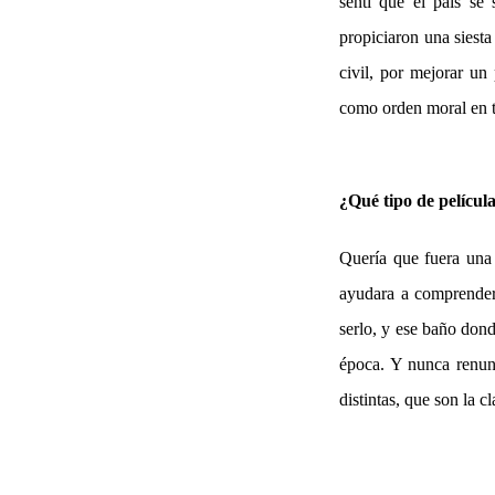
sentí que el país se
propiciaron una siesta
civil, por mejorar un
como orden moral en to
¿Qué tipo de películ
Quería que fuera una 
ayudara a comprender 
serlo, y ese baño dond
época. Y nunca renunci
distintas, que son la cl