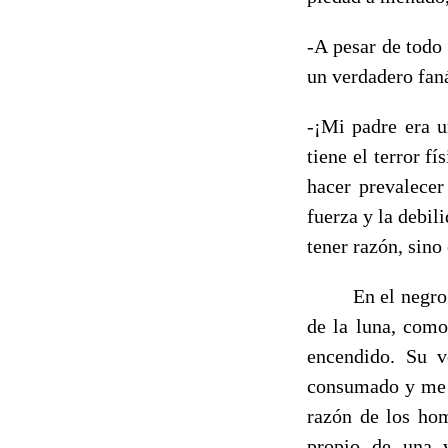
-A pesar de todo
un verdadero faná
-¡Mi padre era u
tiene el terror f
hacer prevalecer
fuerza y la debil
tener razón, sino
En el negro de l
de la luna, como
encendido. Su v
consumado y me m
razón de los hom
propio de una v