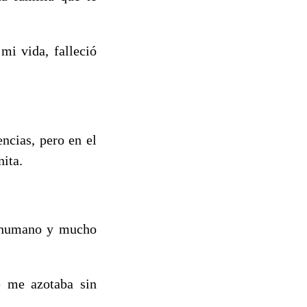
mi vida, falleció
cias, pero en el
nita.
r humano y mucho
e me azotaba sin