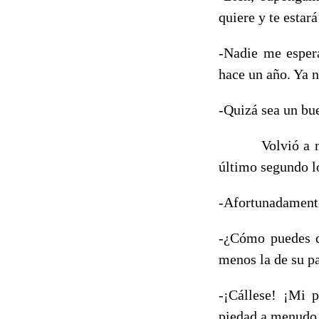
quiere y te estar
-Nadie me espera
hace un año. Ya n
-Quizá sea un bu
Volvió a mirar 
último segundo lo
-Afortunadamente
-¿Cómo puedes d
menos la de su p
-¡Cállese! ¡Mi 
piedad a menudo, 