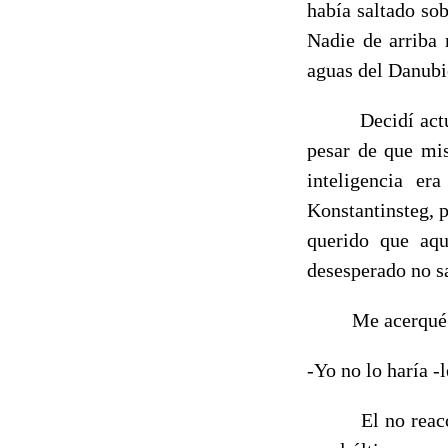
había saltado so
Nadie de arriba 
aguas del Danubi
Decidí actuar po
pesar de que mis
inteligencia er
Konstantinsteg, p
querido que aqu
desesperado no sa
Me acerqué con 
-Yo no lo haría -l
El no reaccionó