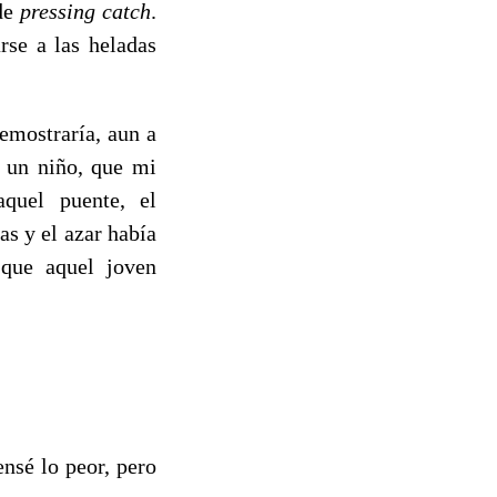
 de
pressing catch
.
rse a las heladas
emostraría, aun a
e un niño, que mi
aquel puente, el
as y el azar había
 que aquel joven
sé lo peor, pero