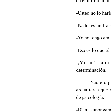
en el último mom
-Usted no lo harí
-Nadie es un frac
-Yo no tengo ami
-Eso es lo que tú
-¡Yo no! –afir
determinación.
Nadie dijo que e
ardua tarea que 
de psicología.
-Bien, supongam