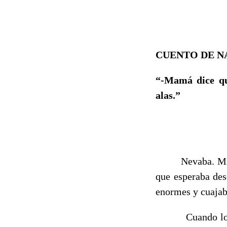
CUENTO DE NA
“-Mamá dice qu
alas.”
Nevaba. Miraba 
que esperaba des
enormes y cuajab
Cuando lo descu