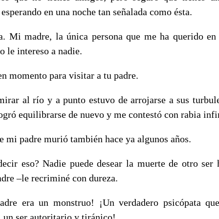
á esperando en una noche tan señalada como ésta.
. Mi madre, la única persona que me ha querido en 
o le intereso a nadie.
en momento para visitar a tu padre.
al río y a punto estuvo de arrojarse a sus turbulen
gró equilibrarse de nuevo y me contestó con rabia infi
 mi padre murió también hace ya algunos años.
ecir eso? Nadie puede desear la muerte de otro se
adre –le recriminé con dureza.
padre era un monstruo! ¡Un verdadero psicópata qu
un ser autoritario y tiránico!