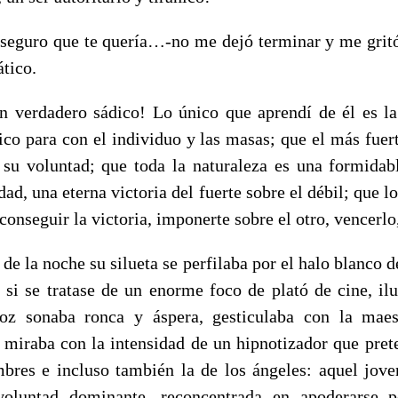
 seguro que te quería…-no me dejó terminar y me gritó
tico.
n verdadero sádico! Lo único que aprendí de él es l
ísico para con el individuo y las masas; que el más fuer
 su voluntad; que toda la naturaleza es una formidab
idad, una eterna victoria del fuerte sobre el débil; que l
 conseguir la victoria, imponerte sobre el otro, vencer
a noche su silueta se perfilaba por el halo blanco de 
 si se tratase de un enorme foco de plató de cine, il
oz sonaba ronca y áspera, gesticulaba con la maes
iraba con la intensidad de un hipnotizador que prete
bres e incluso también la de los ángeles: aquel joven
oluntad dominante, reconcentrada en apoderarse 