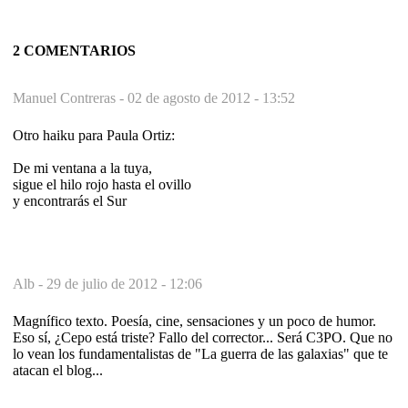
2 COMENTARIOS
Manuel Contreras -
02 de agosto de 2012 - 13:52
Otro haiku para Paula Ortiz:
De mi ventana a la tuya,
sigue el hilo rojo hasta el ovillo
y encontrarás el Sur
Alb -
29 de julio de 2012 - 12:06
Magnífico texto. Poesía, cine, sensaciones y un poco de humor.
Eso sí, ¿Cepo está triste? Fallo del corrector... Será C3PO. Que no
lo vean los fundamentalistas de "La guerra de las galaxias" que te
atacan el blog...