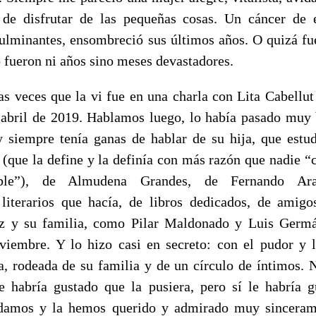
, de disfrutar de las pequeñas cosas. Un cáncer de 
lminantes, ensombreció sus últimos años. O quizá fue
o fueron ni años sino meses devastadores.
as veces que la vi fue en una charla con Lita Cabellut 
 abril de 2019. Hablamos luego, lo había pasado muy
y siempre tenía ganas de hablar de su hija, que estud
(que la define y la definía con más razón que nadie 
ble”), de Almudena Grandes, de Fernando Ar
 literarios que hacía, de libros dedicados, de ami
z y su familia, como Pilar Maldonado y Luis Germán
iembre. Y lo hizo casi en secreto: con el pudor y 
, rodeada de su familia y de un círculo de íntimos. 
e habría gustado que la pusiera, pero sí le habría 
damos y la hemos querido y admirado muy sincerame