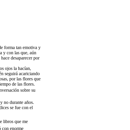
de forma tan emotiva y
a y con las que, aún
o hace desaparecer por
os ojos la hacían,
én seguirá acariciando
sas, por las flores que
iempo de las flores.
nversación sobre su
 y no durante años.
ices se fue con el
de libros que me
ó con enorme