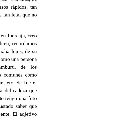
esos rápidos, tan
 tan letal que no
en Ibercaja, creo
 bien, recordamos
iaba lejos, de su
“como una persona
amburu, de los
gos comunes como
, etc. Se fue el
la delicadeza que
No tengo una foto
gustado saber que
nte. El adjetivo