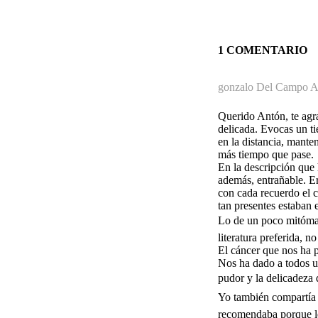
1 COMENTARIO
gonzalo Del Campo A
Querido Antón, te agr
delicada. Evocas un t
en la distancia, mante
más tiempo que pase.
En la descripción que 
además, entrañable. E
con cada recuerdo el c
tan presentes estaban e
Lo de un poco mitóma
literatura preferida, no
El cáncer que nos ha p
Nos ha dado a todos un
pudor y la delicadeza
Yo también compartía co
recomendaba porque l