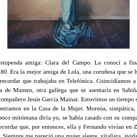
stupenda amiga: Clara del Campo. La conocí a fin
s 80. Era la mejor amiga de Lola, una coruñesa que se h
recordar que trabajaba en Telefónica. Coincidíamos 
a de Mamen, otra gallega que se asentaría en Sabiñ
 compañero Jesús García Mainar. Estuvimos un tiempo s
ntramos en la Casa de la Mujer. Morena, simpática, 
 poco mitómana diría yo, se había casado con su comp
ecordar que, por entonces, ella y Fernando vivían en 
. Siempre me pareció una mujer alegre, vitalista, ávid