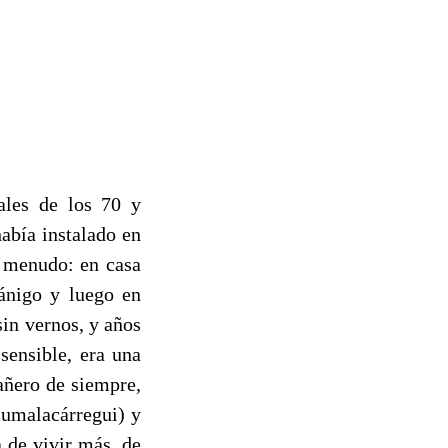
ales de los 70 y
abía instalado en
a menudo: en casa
ánigo y luego en
in vernos, y años
sensible, era una
añero de siempre,
Zumalacárregui) y
a de vivir más, de