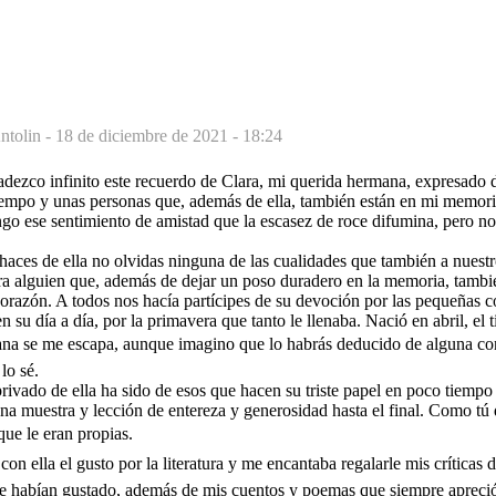
ntolin -
18 de diciembre de 2021 - 18:24
adezco infinito este recuerdo de Clara, mi querida hermana, expresado 
iempo y unas personas que, además de ella, también están en mi memori
ngo ese sentimiento de amistad que la escasez de roce difumina, pero n
haces de ella no olvidas ninguna de las cualidades que también a nuestr
ra alguien que, además de dejar un poso duradero en la memoria, tambi
orazón. A todos nos hacía partícipes de su devoción por las pequeñas co
n su día a día, por la primavera que tanto le llenaba. Nació en abril, el t
na se me escapa, aunque imagino que lo habrás deducido de alguna co
 lo sé.
rivado de ella ha sido de esos que hacen su triste papel en poco tiempo
a muestra y lección de entereza y generosidad hasta el final. Como tú d
 que le eran propias.
n ella el gusto por la literatura y me encantaba regalarle mis críticas 
e habían gustado, además de mis cuentos y poemas que siempre apreci