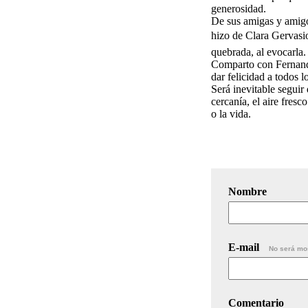
generosidad.
De sus amigas y amigo
hizo de Clara Gervasio
quebrada, al evocarla.
Comparto con Fernando
dar felicidad a todos l
Será inevitable seguir
cercanía, el aire fres
o la vida.
Nombre
E-mail
No será mo
Comentario