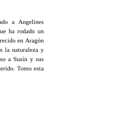
ado a Angelines
que ha rodado un
arecido en Aragón
n la naturaleza y
eso a Susín y sus
uerido. Tomo esta