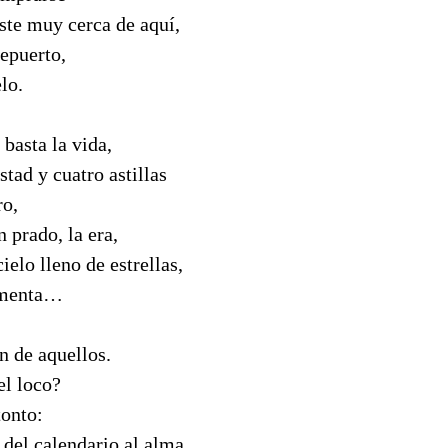
ste muy cerca de aquí,
epuerto,
lo.
 basta la vida,
stad y cuatro astillas
ro,
n prado, la era,
ielo lleno de estrellas,
rmenta…
n de aquellos.
el loco?
tonto:
 del calendario al alma