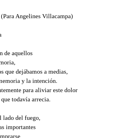
Para Angelines Villacampa)
a
n de aquellos
moria,
ros que dejábamos a medias,
memoria y la intención.
temente para aliviar este dolor
que todavía arrecia.
l lado del fuego,
as importantes
omprarse