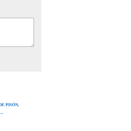
E PISÓN,
 →