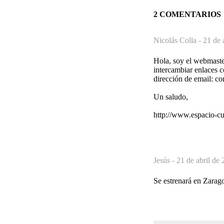
2 COMENTARIOS
Nicolás Colla -
21 de 
Hola, soy el webmaster
intercambiar enlaces c
dirección de email: c
Un saludo,
http://www.espacio-cu
Jesús -
21 de abril de 
Se estrenará en Zarago