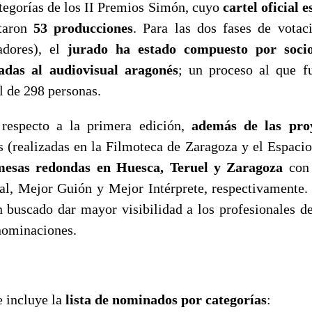
ategorías de los II Premios Simón, cuyo
cartel oficial 
ntaron
53 producciones
. Para las dos fases de votac
nadores), el
jurado ha estado compuesto por soc
adas al audiovisual aragonés
; un proceso al que f
al de 298 personas.
respecto a la primera edición,
además de las pro
tas (realizadas en la Filmoteca de Zaragoza y el Espac
mesas redondas en Huesca, Teruel y Zaragoza
con 
al, Mejor Guión y Mejor Intérprete, respectivamente.
n buscado dar mayor visibilidad a los profesionales de
 nominaciones.
e incluye la
lista de nominados por categorías
: