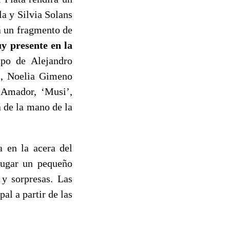
a y Silvia Solans
á un fragmento de
y presente en la
upo de Alejandro
a), Noelia Gimeno
e Amador, ‘Musi’,
á de la mano de la
a en la acera del
 lugar un pequeño
 y sorpresas. Las
al a partir de las