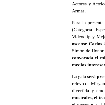
Actores y Actric
Armas.
Para la presente
(Categoría Esp
Videoclip y Mej
oscense Carlos
Simón de Honor.
convocada el mi
medios interesad
La gala
será pre
relevo de Mirya
divertida y emo
musicales, el te
el presente y el 