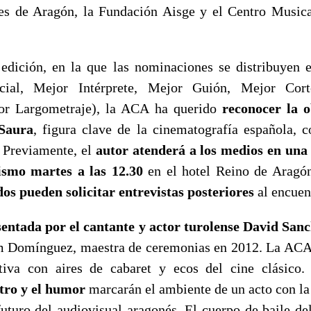
es de Aragón, la Fundación Aisge y el Centro Musica
 edición, en la que las nominaciones se distribuyen e
ecial, Mejor Intérprete, Mejor Guión, Mejor Cort
or Largometraje), la ACA ha querido
reconocer la o
 Saura
, figura clave de la cinematografía española, c
 Previamente, el
autor atenderá a los medios en una
smo martes a las 12.30
en el hotel Reino de Aragón
os pueden solicitar entrevistas posteriores
al encuen
sentada por el cantante y actor turolense David San
m Domínguez, maestra de ceremonias en 2012. La ACA 
tiva con aires de cabaret y ecos del cine clásico
atro y el humor
marcarán el ambiente de un acto con la
futuro del audiovisual aragonés. El cuerpo de baile de