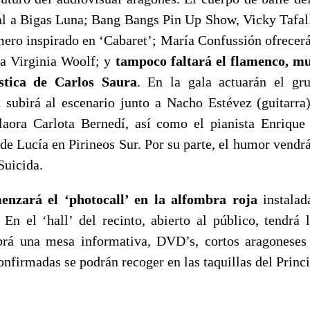
l a Bigas Luna; Bang Bangs Pin Up Show, Vicky Tafall
mero inspirado en ‘Cabaret’; María Confussión ofrecer
 a Virginia Woolf; y
tampoco faltará el flamenco, mu
ística de Carlos Saura
. En la gala actuarán el gr
 subirá al escenario junto a Nacho Estévez (guitarr
ilaora Carlota Bernedí, así como el pianista Enriqu
de Lucía en Pirineos Sur. Por su parte, el humor vendr
Suicida.
enzará el ‘photocall’ en la alfombra roja
instalad
. En el ‘hall’ del recinto, abierto al público, tendrá
brá una mesa informativa, DVD’s, cortos aragoneses
onfirmadas se podrán recoger en las taquillas del Princip