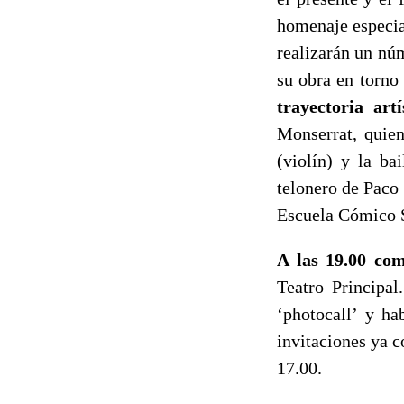
homenaje especia
realizarán un nú
su obra en torno
trayectoria art
Monserrat, quien
(violín) y la ba
telonero de Paco 
Escuela Cómico 
A las 19.00 com
Teatro Principal
‘photocall’ y ha
invitaciones ya c
17.00.