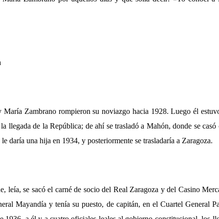
a
María Zambrano rompieron su noviazgo hacia 1928. Luego él estuvo e
 la llegada de la República; de ahí se trasladó a Mahón, donde se cas
e daría una hija en 1934, y posteriormente se trasladaría a Zaragoza.
, leía, se sacó el carné de socio del Real Zaragoza y del Casino Merca
neral Mayandía y tenía su puesto, de capitán, en el Cuartel General Pa
e 1936, a él y a cuatro oficiales leales al gobierno constitucional, los l