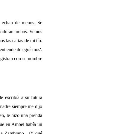
Se echan de menos. Se
o maduran ambos. Vemos
 las cartas de mi tío.
entiende de egoísmos'.
registran con su nombre
e escribía a su futura
 madre siempre me dijo
n, le hizo una prenda
que en Ambel había un
 la Zambrano . ¡Y qué