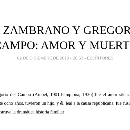
 ZAMBRANO Y GREGOR
CAMPO: AMOR Y MUERT
02 DE DICIEMBRE DE 2013 - 20:53
-
ESCRITORES
o del Campo (Ambel, 1901-Pamplona, 1936) fue el amor silenci
 ocho años, tuvieron un hijo, y él, leal a la causa republicana, fue fus
truye la dramática historia familiar