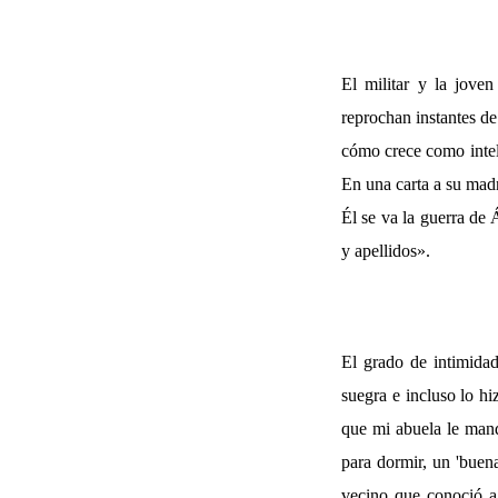
El militar y la jove
reprochan instantes d
cómo crece como intel
En una carta a su mad
Él se va la guerra de 
y apellidos».
El grado de intimidad
suegra e incluso lo h
que mi abuela le man
para dormir, un 'bue
vecino que conoció a