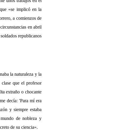
te unos trabajos en el
 que «se implicó en la
Torrero, a comienzos de
circunstancias en abril
 soldados republicanos
naba la naturaleza y la
n clase que el profesor
ulta extraño o chocante
me decía: 'Para mí era
razón y siempre estaba
n mundo de nobleza y
creto de su ciencia».