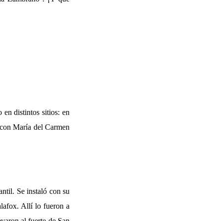
n distintos sitios: en
ó con María del Carmen
ntil. Se instaló con su
lafox. Allí lo fueron a
levaron al fuerte de San