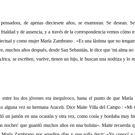
n pensadora, de apenas dieciesete años, se enamoran. Se desean. 
e frialdad y de ausencia, y a través de la correspondencia vemos cóm
ectual y como mujer María Zambrano . «Es una lástima que no tengamos
re, muchos años después, desde San Sebastián, le dice que 'mi alma no 
África, se escriben, vuelve, tienen un hijo, le buscan una nodriza y lo 
 entre los dos jóvenes era inequívoco, hasta el punto de que María l
izo alguna vez su hermana Araceli. Dice Maite Villa del Campo : «Mi
dó un jamón en una ocasión y otra vez, como cosía y bordaba muy bie
nas noches' que guardó muchos años en una bolsita». Maite recuerda 
 María Zambrano por aquellos días y que solía decir: «Yo conocí a