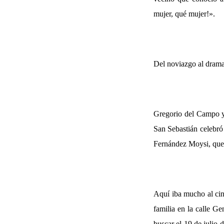
mujer, qué mujer!».
Del noviazgo al dram
Gregorio del Campo y 
San Sebastián celebró
Fernández Moysi, que l
Aquí iba mucho al cine
familia en la calle Ge
buscar el 19 de julio d