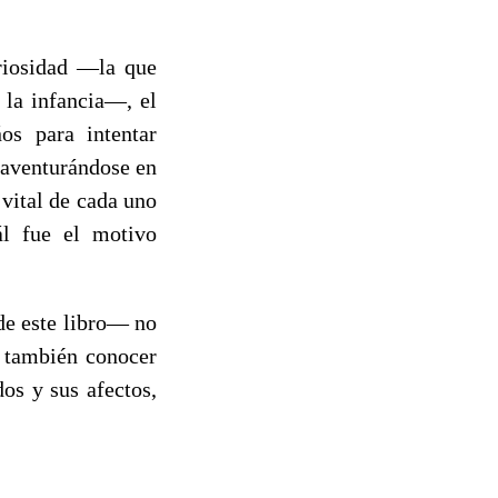
uriosidad —la que
 la infancia—, el
os para intentar
 aventurándose en
 vital de cada uno
ál fue el motivo
de este libro— no
e también conocer
os y sus afectos,