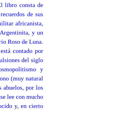
l libro consta de
 recuerdos de sus
litar africanista,
Argentinita, y un
rio Roso de Luna.
 está contado por
ulsiones del siglo
cosmopolitismo y
 tono (muy natural
s abuelos, por los
: se lee con mucho
cido y, en cierto