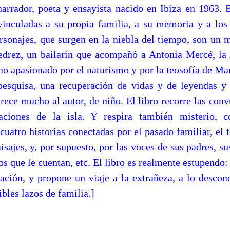
narrador, poeta y ensayista nacido en Ibiza en 1963. E
 vinculadas a su propia familia, a su memoria y a los
rsonajes, que surgen en la niebla del tiempo, son un mi
edrez, un bailarín que acompañó a Antonia Mercé, la 
ano apasionado por el naturismo y por la teosofía de Ma
pesquisa, una recuperación de vidas y de leyendas y
rece mucho al autor, de niño. El libro recorre las conv
aciones de la isla. Y respira también misterio, 
cuatro historias conectadas por el pasado familiar, el
aisajes, y, por supuesto, por las voces de sus padres, su
os que le cuentan, etc. El libro es realmente estupendo
tación, y propone un viaje a la extrañeza, a lo descono
ibles lazos de familia.]