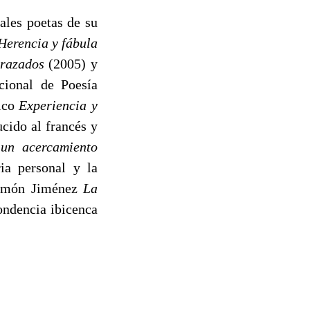
ales poetas de su
Herencia y fábula
trazados
(2005) y
cional de Poesía
fico
Experiencia y
cido al francés y
 un acercamiento
ia personal y la
 Ramón Jiménez
La
ondencia ibicenca