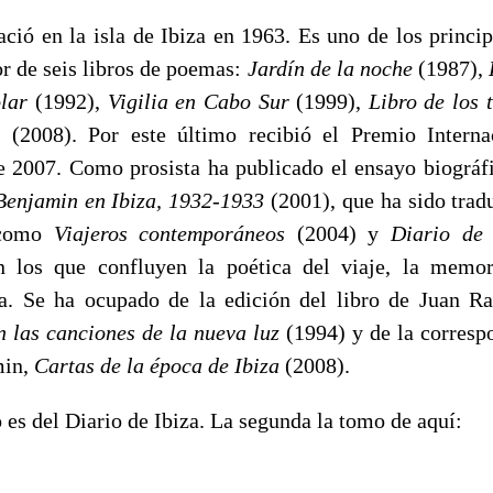
ació en la isla de Ibiza en 1963. Es uno de los princip
or de seis libros de poemas:
Jardín de la noche
(1987),
olar
(1992),
Vigilia en Cabo Sur
(1999),
Libro de los 
ue
(2008). Por este último recibió el Premio Interna
 2007. Como prosista ha publicado el ensayo biográ
Benjamin en Ibiza, 1932-1933
(2001), que ha sido tradu
 como
Viajeros contemporáneos
(2004) y
Diario de
en los que confluyen la poética del viaje, la memor
tica. Se ha ocupado de la edición del libro de Juan
on las canciones de la nueva luz
(1994) y de la corresp
min,
Cartas de la época de Ibiza
(2008).
es del Diario de Ibiza. La segunda la tomo de aquí: