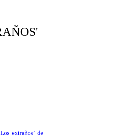
RAÑOS'
‘Los extraños’ de