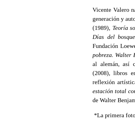
Vicente Valero n
generación y aut
(1989),
Teoría s
Días del bosq
Fundación Loewe
pobreza. Walter 
al alemán, así
(2008), libros 
reflexión artís
estación total c
de Walter Benja
*La primera foto 