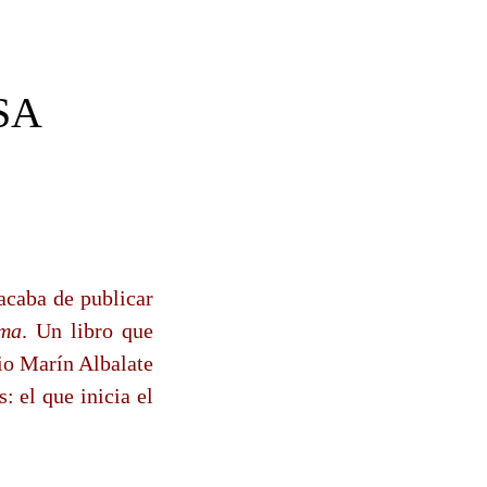
SA
acaba de publicar
rma
. Un libro que
io Marín Albalate
: el que inicia el