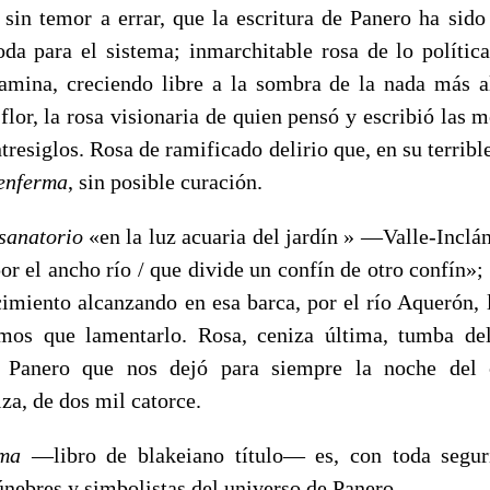
 sin temor a errar, que la escritura de Panero ha sido
da para el sistema; inmarchitable rosa de lo polític
amina, creciendo libre a la sombra de la nada más al
lor, la rosa visionaria de quien pensó y escribió las m
entresiglos. Rosa de ramificado delirio que, en su terribl
enferma
, sin posible curación.
sanatorio
«en la luz acuaria del jardín » —Valle-Inclá
or el ancho río / que divide un confín de otro confín»;
cimiento alcanzando en esa barca, por el río Aquerón, l
mos que lamentarlo. Rosa, ceniza última, tumba d
 Panero que nos dejó para siempre la noche del 
za, de dos mil catorce.
ma
—libro de blakeiano título— es, con toda segur
nebres y simbolistas del universo de Panero.