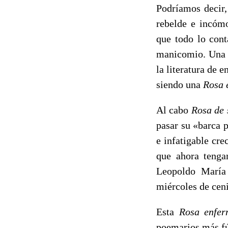
Podríamos decir,
rebelde e incómo
que todo lo cont
manicomio. Una f
la literatura de 
siendo una
Rosa 
Al cabo
Rosa de 
pasar su «barca p
e infatigable cre
que ahora tenga
Leopoldo María
miércoles de ceni
Esta
Rosa enfer
poemarios más fú