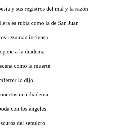
esía y sus registros del mal y la razón
llera es rubia como la de San Juan
tos rezuman incienso
 opone a la diadema
bscena como la muerte
mferrer lo dijo
 muertos una diadema
boda con los ángeles
oscuros del sepulcro