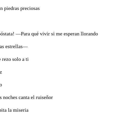
 piedras preciosas
póstata! ―Para qué vivir si me esperan llorando
las estrellas―
e rezo solo a ti
z
o
s noches canta el ruiseñor
bita la miseria