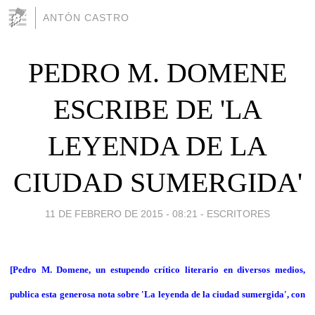
ANTÓN CASTRO
PEDRO M. DOMENE
ESCRIBE DE 'LA
LEYENDA DE LA
CIUDAD SUMERGIDA'
11 DE FEBRERO DE 2015 - 08:21
-
ESCRITORES
[Pedro M. Domene, un estupendo crítico literario en diversos medios,
publica esta generosa nota sobre 'La leyenda de la ciudad sumergida', con