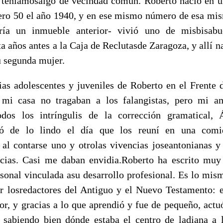
ya teníamosalgo de vecindad común. Roberto nació en un
ro 50 el año 1940, y en ese mismo número de esa mis
ría un inmueble anterior- vivió uno de misbisabu
a años antes a la Caja de Reclutasde Zaragoza, y allí n
u segunda mujer.
ias adolescentes y juveniles de Roberto en el Frente
 mi casa no tragaban a los falangistas, pero mi 
dos los intríngulis de la corrección gramatical,
utó de lo lindo el día que los reuní en una comi
al contarse uno y otrolas vivencias joseantonianas y 
ncias. Casi me daban envidia.Roberto ha escrito muy
rsonal vinculada asu desarrollo profesional. Es lo mis
r losredactores del Antiguo y el Nuevo Testamento: 
or, y gracias a lo que aprendió y fue de pequeño, act
a sabiendo bien dónde estaba el centro de ladiana a l