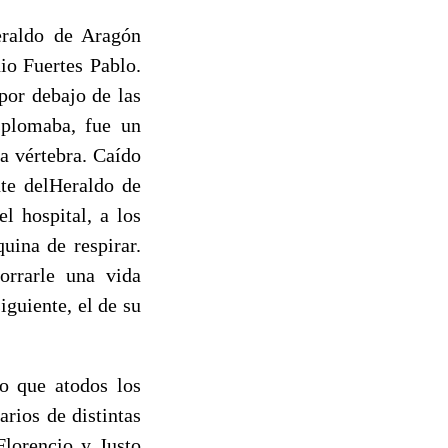
eraldo de Aragón
io Fuertes Pablo.
por debajo de las
esplomaba, fue un
a vértebra. Caído
nte delHeraldo de
l hospital, a los
uina de respirar.
orrarle una vida
iguiente, el de su
o que atodos los
rios de distintas
Florencio y Justo