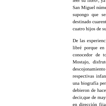
leer su libro-, 
San Miguel núme
supongo que se
destinado cuarent
cuatro hijos de s
De las experienc
libré porque en
conocedor de to
Mostajo, disfr
descojonamiento 
respectivas infa
una biografía pe
debieron de hace
decir,que de may
en dirección fij