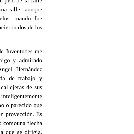
 piso de la calle
ma calle –aunque
elos cuando fue
acieron dos de los
 de Juventudes me
amigo y admirado
 Ángel Hernández
da de trabajo y
callejeras de sus
 inteligentemente
mo o parecido que
en proyección. Es
uó comouna flecha
a que se dirigía.