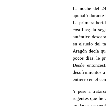
La noche del 24
apuñaló durante 
La primera herid
costillas; la se
auténtico descab
en elsuelo del t
Aragón decía que
pocos días, le p
Desde entoncest
desufrimientos a 
entierro en el ce
Y pese a tratar
regentes que he 
ciudades español