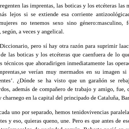
egenten las imprentas, las boticas y los etcéteras las
ás lejos si se extiende esa corriente antizoológic
ujeres no tenemos sexo sino género:masculino, f
 según, a veces y angelical.
 Diccionario, pero sí hay otra razón para suprimir laac
 de las boticas y los etcéteras que caenfuera de lo qu
os técnicos que ahoradirigen inmediatamente las operac
mprentas,se verían muy mermados en su imagen si
gentes’. ¿Dónde se ha visto que un garañón se reba
rdos, además de compañero de trabajo y amigo, fue,
y charnego en la capital del principado de Cataluña, Ba
cada uno por separado, hemos tenidovivencias paralela
tes y eso, quieras queno, une. Pero es que antes de eso