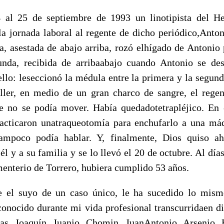
 al 25 de septiembre de 1993 un linotipista del H
la jornada laboral al regente de dicho periódico,Anton
a, asestada de abajo arriba, rozó elhígado de Antonio 
gunda, recibida de arribaabajo cuando Antonio se d
ello: leseccionó la médula entre la primera y la segund
aller, en medio de un gran charco de sangre, el rege
 no se podía mover. Había quedadotetrapléjico. En e
racticaron unatraqueotomía para enchufarlo a una máq
ampoco podía hablar. Y, finalmente, Dios quiso ah
él y a su familia y se lo llevó el 20 de octubre. Al días
menterio de Torrero, hubiera cumplido 53 años.
se el suyo de un caso único, le ha sucedido lo mism
conocido durante mi vida profesional transcurridaen dia
as. Joaquín, Juanjo, Chomin, JuanAntonio, Arsenio, 