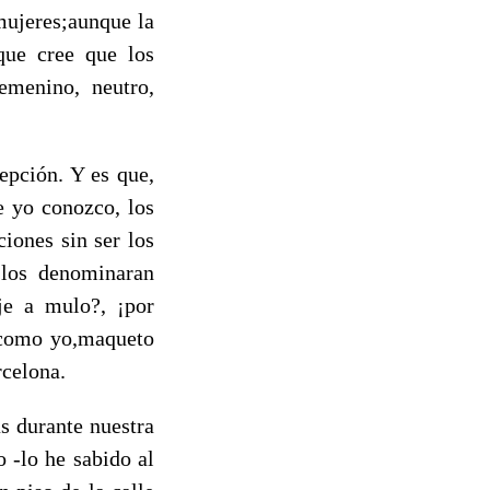
 mujeres;aunque la
aque cree que los
emenino, neutro,
epción. Y es que,
e yo conozco, los
iones sin ser los
 los denominaran
je a mulo?, ¡por
 como yo,maqueto
rcelona.
s durante nuestra
 -lo he sabido al