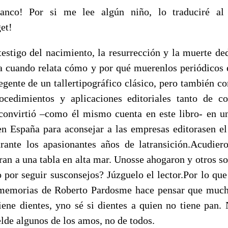
lanco! Por si me lee algún niño, lo traduciré al
et!
testigo del nacimiento, la resurrección y la muerte ded
a cuando relata cómo y por qué muerenlos periódicos
gente de un tallertipográfico clásico, pero también co
ocedimientos y aplicaciones editoriales tanto de 
convirtió –como él mismo cuenta en este libro- en u
n España para aconsejar a las empresas editorasen el d
rante los apasionantes años de latransición.Acudie
ran a una tabla en alta mar. Unosse ahogaron y otros s
 por seguir susconsejos? Júzguelo el lector.Por lo que
s memorias de Roberto Pardosme hace pensar que much
iene dientes, yno sé si dientes a quien no tiene pan. 
 elde algunos de los amos, no de todos.