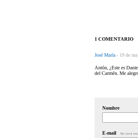
1 COMENTARIO
José María
-
19 de ma
Antón, ¿Este es Danie
del Carmén. Me alegro
Nombre
E-mail
No será mo