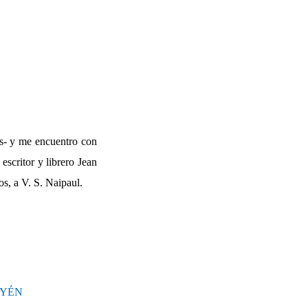
es- y me encuentro con
escritor y librero Jean
os, a V. S. Naipaul.
AYÉN