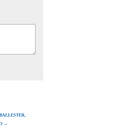
BALLESTER,
O →