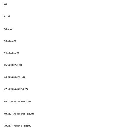
00
01 10
02 11 20
03 12 21 30
04 13 22 31 40
05 14 23 32 41 50
06 15 24 33 42 51 60
07 16 25 34 43 52 61 70
08 17 26 35 44 53 62 71 80
09 18 27 36 45 54 63 72 81 90
19 28 37 46 55 64 73 82 91