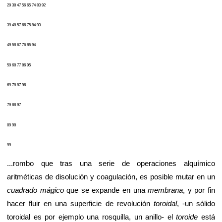
29 38 47 56 65 74 83 92
39 48 57 66 75 84 93
49 58 67 76 85 94
59 68 77 86 95
69 78 87 96
79 88 97
89 98
99
...rombo que tras una serie de operaciones alquímico
aritméticas de disolución y coagulación, es posible mutar en un
cuadrado mágico
que se expande en una
membrana
, y por fin
hacer fluir en una superficie de revolución
toroidal
, -un sólido
toroidal es por ejemplo una rosquilla, un anillo- el
toroide
está