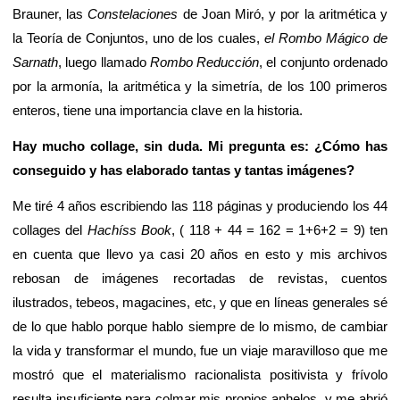
Brauner, las
Constelaciones
de Joan Miró, y por la aritmética y
la Teoría de Conjuntos, uno de los cuales,
el Rombo Mágico de
Sarnath
, luego llamado
Rombo Reducción
, el conjunto ordenado
por la armonía, la aritmética y la simetría, de los 100 primeros
enteros, tiene una importancia clave en la historia.
Hay mucho collage, sin duda. Mi pregunta es: ¿Cómo has
conseguido y has elaborado tantas y tantas imágenes?
Me tiré 4 años escribiendo las 118 páginas y produciendo los 44
collages del
Hachíss Book
, ( 118 + 44 = 162 = 1+6+2 = 9) ten
en cuenta que llevo ya casi 20 años en esto y mis archivos
rebosan de imágenes recortadas de revistas, cuentos
ilustrados, tebeos, magacines, etc, y que en líneas generales sé
de lo que hablo porque hablo siempre de lo mismo, de cambiar
la vida y transformar el mundo, fue un viaje maravilloso que me
mostró que el materialismo racionalista positivista y frívolo
resulta insuficiente para colmar mis propios anhelos, y me abrió