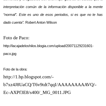
interpretación común de la información disponible a la mente
“normal”. Este es uno de esos periodos, si es que no te has
dado cuenta”.
Robert Anton Wilson
Foto de Paco:
http://lacajadeloshilos.blogia.com/upload/20071129231601-
paco.jpg
Foto de la obra:
http://1.bp.blogspot.com/-
b7xz4J8UaCQ/T6v9tdt7qqI/AAAAAAAAAVQ/-
Ec-AXPf3E8/s400/_MG_0011.JPG