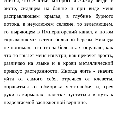
снится, что счастье, которого я жажду, везде: в
аисте, сидящем на башне и при виде меня
расправляющем крылья, в глубине бурного
потока, в неуклюжем селезне, то взлетающем,
то ныряющем в Императорский канал, а потом
скрывающемся в тени большой березы. Никогда
не понимал, что это за болезнь: я ощущаю, как
что-то грызет меня изнутри, как щекочет ярость,
различаю на языке и в крови металлический
привкус растерянности. Иногда жить - значит,
уйти от самого себя, отречься от клеветы,
оправиться от обморока честолюбия и, грея
руки в карманах, налегке пуститься в путь к
недосягаемой заснеженной вершине.