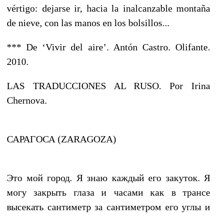
vértigo: dejarse ir, hacia la inalcanzable montaña
de nieve, con las manos en los bolsillos...
*** De ‘Vivir del aire’. Antón Castro. Olifante.
2010.
LAS TRADUCCIONES AL RUSO. Por Irina
Chernova.
САРАГОСА (ZARAGOZA)
Это мой город. Я знаю каждый его закуток. Я
могу закрыть глаза и часами как в трансе
высекать сантиметр за сантиметром его углы и