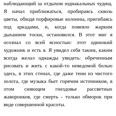
наблюдающий за отдыхом зодиакальных чудищ.
Я начал приближаться, пробираясь сквозь
цветы, обходя порфировые колонны, пригибаясь
под аркадами, и, когда повеяло жарким
дыханием тоски, остановился. В этот миг я
осознал со всей ясностью: этот одинокий
художник и есть я. Я увидел себя таким, каким
всегда желал однажды увидеть: обреченным
рисовать и жить с какой-то неведомой болью
здесь, в этих стенах, где даже тени из чистого
золота, где музыка бьет горячим источником, в
этом сияющем гнездовье рассветных
жаворонков, где смерть - только обморок при
виде совершенной красоты.