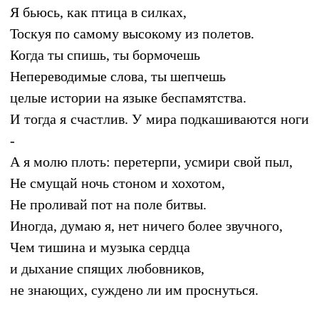
Я бьюсь, как птица в силках,
Тоскуя по самому высокому из полетов.
Когда ты спишь, ты бормочешь
Непереводимые слова, ты шепчешь
целые истории на языке беспамятства.
И тогда я счастлив. У мира подкашиваются ноги
-
А я молю плоть: перетерпи, усмири свой пыл,
Не смущай ночь стоном и хохотом,
Не проливай пот на поле битвы.
Иногда, думаю я, нет ничего более звучного,
Чем тишина и музыка сердца
и дыхание спящих любовников,
не знающих, суждено ли им проснуться.