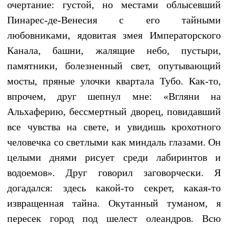
очертание: густой, но местами облысевший
Пинарес-де-Венесия с его тайными
любовниками, ядовитая змея Императорского
Канала, башни, жалящие небо, пустыри,
памятники, болезненный свет, опутывающий
мосты, пряные улочки квартала Тубо. Как-то,
впрочем, друг шепнул мне: «Вгляни на
Альхаферию, бессмертный дворец, повидавший
все чувства на свете, и увидишь крохотного
человечка со светлыми как миндаль глазами. Он
целыми днями рисует среди лабиринтов и
водоемов». Друг говорил заговорчески. Я
догадался: здесь какой-то секрет, какая-то
извращенная тайна. Окутанный туманом, я
пересек город под шелест олеандров. Всю