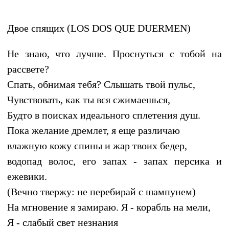
Двое спящих (LOS DOS QUE DUERMEN)
Не знаю, что лучше. Проснуться с тобой на
рассвете?
Спать, обнимая тебя? Слышать твой пульс,
Чувствовать, как ты вся сжимаешься,
Будто в поисках идеального сплетения душ.
Пока желание дремлет, я еще различаю
влажную кожу спины и жар твоих бедер,
водопад волос, его запах - запах персика и
ежевики.
(Вечно твержу: не перебирай с шампунем)
На мгновение я замираю. Я - корабль на мели,
Я - слабый свет незнания