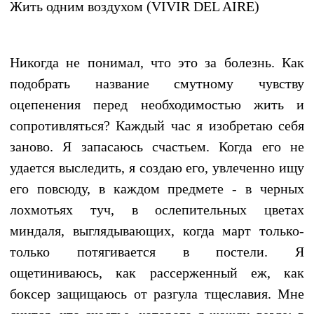
Жить одним воздухом (VIVIR DEL AIRE)
Никогда не понимал, что это за болезнь. Как
подобрать название смутному чувству
оцепенения перед необходимостью жить и
сопротивляться? Каждый час я изобретаю себя
заново. Я запасаюсь счастьем. Когда его не
удается выследить, я создаю его, увлеченно ищу
его повсюду, в каждом предмете - в черных
лохмотьях туч, в ослепительных цветах
миндаля, выглядывающих, когда март только-
только потягивается в постели. Я
ощетиниваюсь, как рассерженный еж, как
боксер защищаюсь от разгула тщеславия. Мне