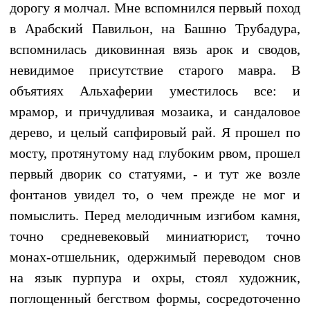
дорогу я молчал. Мне вспомнился первый поход
в Арабский Павильон, на Башню Трубадура,
вспомнилась диковинная вязь арок и сводов,
невидимое присутствие старого мавра. В
объятиях Альхаферии уместилось все: и
мрамор, и причудливая мозаика, и сандаловое
дерево, и целый сапфировый рай. Я прошел по
мосту, протянутому над глубоким рвом, прошел
первый дворик со статуями, - и тут же возле
фонтанов увидел то, о чем прежде не мог и
помыслить. Перед мелодичным изгибом камня,
точно средневековый миниатюрист, точно
монах-отшельник, одержимый переводом снов
на язык пурпура и охры, стоял художник,
поглощенный бегством формы, сосредоточенно