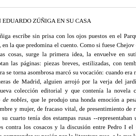
N EDUARDO ZÚÑIGA EN SU CASA
iga escribe sin prisa con los ojos puestos en el Parq
a, en la que predomina el cuento. Como si fuese Chejov 
as cosas, surge la primera idea, la envuelve en sut
otan las páginas: piezas breves, estilizadas, con temb
ra se torna asombrosa marcó su vocación: cuando era n
ueras de Madrid, alguien arrojó por la verja del jard
ueva colección editorial y que contenía la novela 
 de nobles
, que le produjo una honda emoción a pes
mbre y mujer, de fracaso vital, de presentimiento de r
u cuarto tenía dos estampas rusas --representaban 
es contra los cosacos y la discusión entre Pedro I el
de comprender su pasión por la literatura rusa, a la que 