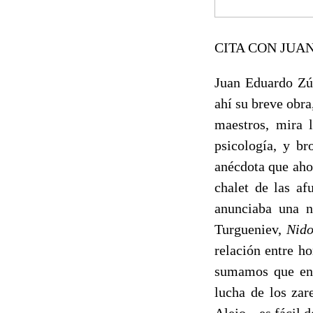
CITA CON JUA
Juan Eduardo Zúñ
ahí su breve obr
maestros, mira l
psicología, y br
anécdota que aho
chalet de las af
anunciaba una n
Turgueniev,
Nido
relación entre ho
sumamos que en s
lucha de los zar
Alejo-- es fácil 