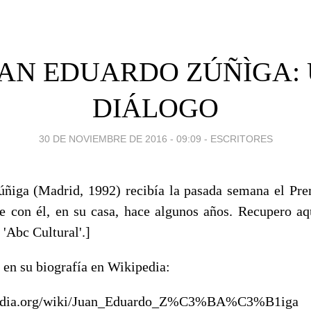
AN EDUARDO ZÚÑÌGA:
DIÁLOGO
30 DE NOVIEMBRE DE 2016 - 09:09
-
ESCRITORES
ñiga (Madrid, 1992) recibía la pasada semana el Pre
e con él, en su casa, hace algunos años. Recupero aqu
 'Abc Cultural'.]
 en su biografía en Wikipedia:
ipedia.org/wiki/Juan_Eduardo_Z%C3%BA%C3%B1iga