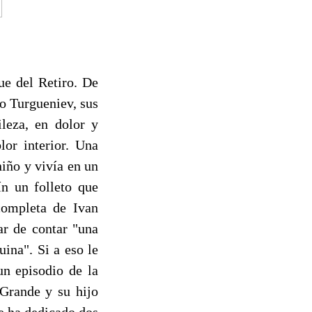
ue del Retiro. De
o Turgueniev, sus
ileza, en dolor y
lor interior. Una
iño y vivía en un
ín un folleto que
completa de Ivan
ar de contar "una
uina". Si a eso le
un episodio de la
 Grande y su hijo
le ha dedicado dos