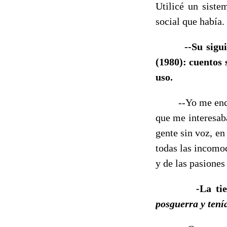
Utilicé un siste
social que había.
--Su sigu
(1980): cuentos 
uso.
--Yo me encontr
que me interesaba
gente sin voz, en
todas las incomo
y de las pasiones
-
La ti
posguerra y tení