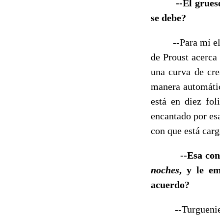
--El grues
se debe?
--Para mí el cue
de Proust acerca
una curva de cre
manera automátic
está en diez fo
encantado por es
con que está carg
--Esa co
noches
, y le e
acuerdo?
--Turgueniev es