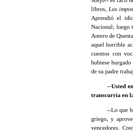
libros,
Los impos
Aprendió el idi
Nacional; luego 
Antero de Quental
aquel horrible a
cuentos con voca
hubiese hurgado 
de su padre trab
--Usted e
transcurría en l
--Lo que hacía 
griego, y aprove
vencedores. Creo