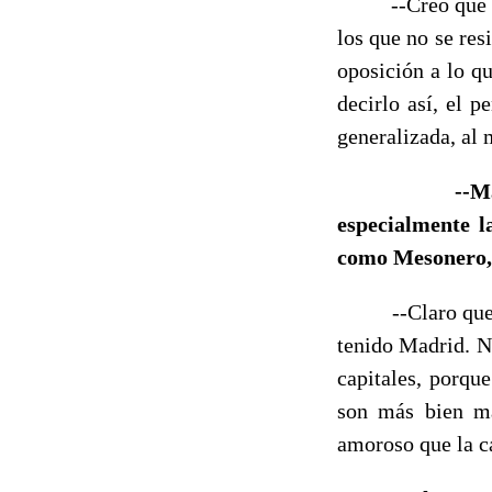
--Creo que sí, e
los que no se res
oposición a lo qu
decirlo así, el p
generalizada, al 
--M
especialmente l
como Mesonero,
--Claro que sí,
tenido Madrid. N
capitales, porqu
son más bien má
amoroso que la c