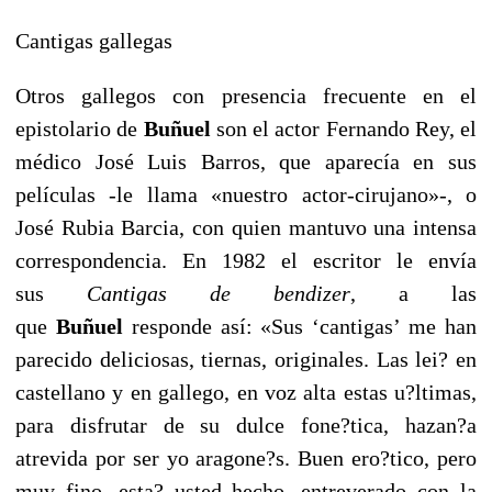
Cantigas gallegas
Otros gallegos con presencia frecuente en el
epistolario de
Buñuel
son el actor Fernando Rey, el
médico José Luis Barros, que aparecía en sus
películas -le llama «nuestro actor-cirujano»-, o
José Rubia Barcia, con quien mantuvo una intensa
correspondencia. En 1982 el escritor le envía
sus
Cantigas de bendizer
, a las
que
Buñuel
responde así: «Sus ‘cantigas’ me han
parecido deliciosas, tiernas, originales. Las lei? en
castellano y en gallego, en voz alta estas u?ltimas,
para disfrutar de su dulce fone?tica, hazan?a
atrevida por ser yo aragone?s. Buen ero?tico, pero
muy fino, esta? usted hecho, entreverado con la