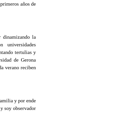
s primeros años de
r dinamizando la
n universidades
ntando tertulias y
ersidad de Gerona
da verano reciben
familia y por ende
 y soy observador