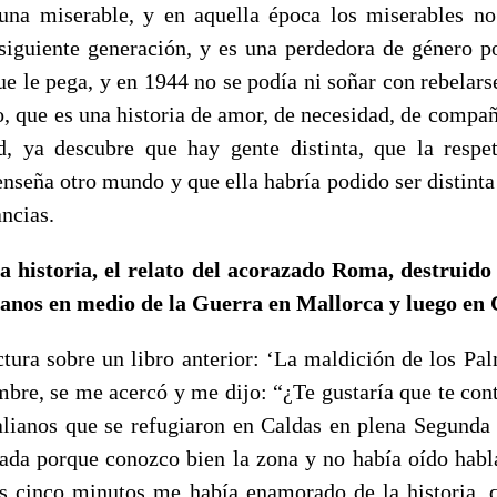
una miserable, y en aquella época los miserables no
 siguiente generación, y es una perdedora de género p
e le pega, y en 1944 no se podía ni soñar con rebelarse
, que es una historia de amor, de necesidad, de compañ
d, ya descubre que hay gente distinta, que la respe
 enseña otro mundo y que ella habría podido ser distinta
ancias.
a historia, el relato del acorazado Roma, destruido 
alianos en medio de la Guerra en Mallorca y luego en
tura sobre un libro anterior: ‘La maldición de los Pal
bre, se me acercó y me dijo: “¿Te gustaría que te cont
alianos que se refugiaron en Caldas en plena Segund
ada porque conozco bien la zona y no había oído habla
os cinco minutos me había enamorado de la historia,