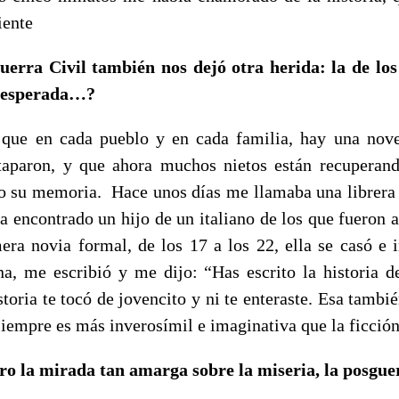
iente
erra Civil también nos dejó otra herida: la de los
inesperada…?
 que en cada pueblo y en cada familia, hay una nove
taparon, y que ahora muchos nietos están recuperan
o su memoria. Hace unos días me llamaba una librera
 encontrado un hijo de un italiano de los que fueron a 
era novia formal, de los 17 a los 22, ella se casó e i
na, me escribió y me dijo: “Has escrito la historia de
storia te tocó de jovencito y ni te enteraste. Esa tambié
 siempre es más inverosímil e imaginativa que la ficci
bro la mirada tan amarga sobre la miseria, la posgu