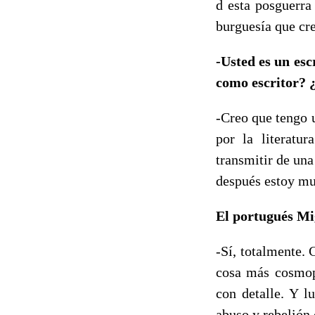
d esta posguerra
burguesía que cr
-Usted es un esc
como escritor? ¿
-Creo que tengo 
por la literatur
transmitir de un
después estoy muy
El portugués Mig
-Sí, totalmente.
cosa más cosmop
con detalle. Y l
abuso y rebelión 