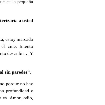
que es la pequeña
terizaría a usted
ca, estoy marcado
 el cine. Intento
ento describir… Y
al sin paredes”.
smo porque no hay
on profundidad y
ales. Amor, odio,