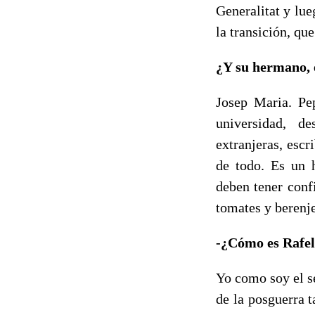
Generalitat y lue
la transición, qu
¿Y su hermano, 
Josep Maria. Pe
universidad, d
extranjeras, escr
de todo. Es un h
deben tener conf
tomates y berenj
-¿Cómo es Rafe
Yo como soy el se
de la posguerra 