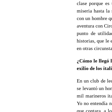
clase porque es 
miseria hasta la
con un hombre qu
aventura con Ciro
punto de utilida
historias, que le
en otras circunst
¿Cómo le llegó l
exilio de los it
En un club de lec
se levantó un hom
mil marineros it
Yo no entendía n
que contara, a l