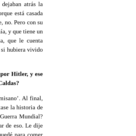
 dejaban atrás la
orque está casada
, no. Pero con su
ía, y que tiene un
ta, que le cuenta
 si hubiera vivido
por Hitler, y ese
 Caldas?
misano’. Al final,
ase la historia de
a Guerra Mundial?
r de eso. Le dije
 quedé para comer