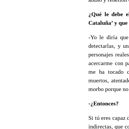
¿Qué le debe el
Cataluña’ y que
-Yo le diría que
detectarlas, y u
personajes reale
acercarme con pa
me ha tocado cu
muertos, atentad
morbo porque no 
-¿Entonces?
Si tú eres capaz 
indirectas, que c