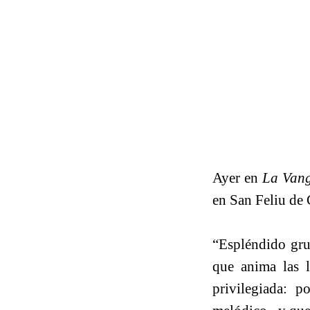
Ayer en
La Van
en San Feliu de 
“Espléndido gru
que anima las l
privilegiada: p