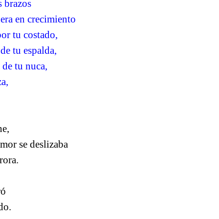
 brazos
era en crecimiento
por tu costado,
de tu espalda,
 de tu nuca,
a,
he,
mor se deslizaba
rora.
ró
do.