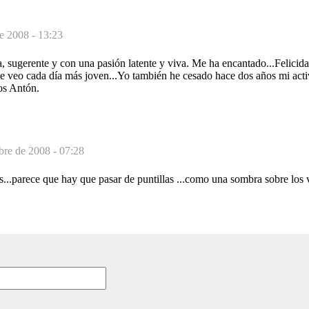
e 2008 - 13:23
ía, sugerente y con una pasión latente y viva. Me ha encantado...Felicid
e veo cada día más joven...Yo también he cesado hace dos años mi acti
os Antón.
bre de 2008 - 07:28
...parece que hay que pasar de puntillas ...como una sombra sobre los