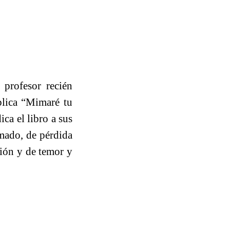
 profesor recién
blica “Mimaré tu
ca el libro a sus
amado, de pérdida
ción y de temor y