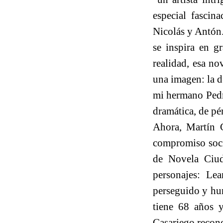
especial fascin
Nicolás y Antón.
se inspira en g
realidad, esa no
una imagen: la d
mi hermano Pedro
dramática, de pé
Ahora, Martín C
compromiso soci
de Novela Ciud
personajes: Le
perseguido y hum
tiene 68 años y
Casariego recono