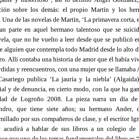
ación sobre los demás: el propio Martín y los her
 Una de las novelas de Martín, ‘La primavera corta, e
ran parte en aquel hermano talentoso que se suic
vela, que no he vuelto a leer desde que se publicó 
e alguien que contempla todo Madrid desde lo alto d
. Allí contaba una historia de amor que él había viv
rdidas y reencuentros, con una mujer que se llamaba 
asariego publica ‘La jauría y la niebla’ (Algaida
al y de denuncia, en cierto modo, con la que ha gan
ad de Logroño 2008. La pieza narra un día de 
andro, que tiene siete años; su hermano Ander, d
illado por sus compañeros de clase, y el escritor I
 acudirá a hablar de sus libros a un colegio de
ce que uno de los temas fundamentales del libro es “