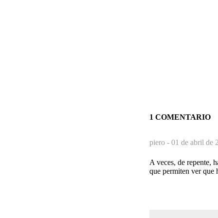
1 COMENTARIO
piero -
01 de abril de 
A veces, de repente, h
que permiten ver que ha