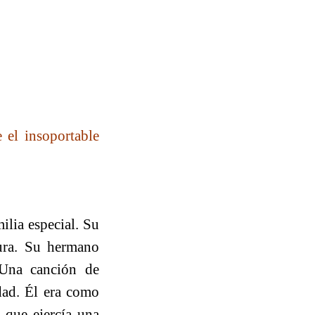
 el insoportable
lia especial. Su
tura. Su hermano
 Una canción de
dad. Él era como
, que ejercía una