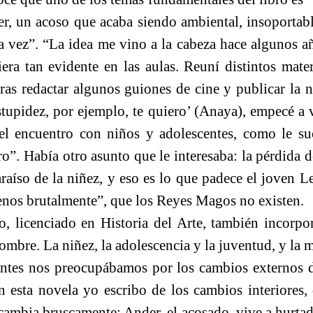
r, un acoso que acaba siendo ambiental, insoportabl
la vez”. “La idea me vino a la cabeza hace algunos a
iera tan evidente en las aulas. Reuní distintos mate
tras redactar algunos guiones de cine y publicar la 
stupidez, por ejemplo, te quiero’ (Anaya), empecé a v
 el encuentro con niños y adolescentes, como le su
ro”. Había otro asunto que le interesaba: la pérdida d
raíso de la niñez, y eso es lo que padece el joven 
enos brutalmente”, que los Reyes Magos no existen.
, licenciado en Historia del Arte, también incorpo
hombre. La niñez, la adolescencia y la juventud, y la m
iantes nos preocupábamos por los cambios externos d
en esta novela yo escribo de los cambios interiores
cambia bruscamente; Ander, el acosado, vive a hurtad