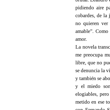
pidiendo aire p
cobardes, de la 
no quieren ver 
amable”. Como 
amor.
La novela transc
me preocupa mu
libre, que no pu
se denuncia la vi
y también se abor
y el miedo son
elogiables, pero
metido en ese to
con Fernando Sa