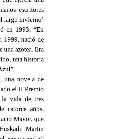
manos escritores
l largo invierno’
idó en 1993. “En
en 1999, nació de
e una azotea. Era
ido, una historia
Azul”.
), una novela de
ado el II Premio
la vida de tres
e catorce años,
gnacio Mayor, que
 Euskadi. Martín
el acoso escolar”