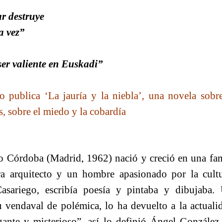
ar destruye
la vez”
ser valiente en Euskadi”
o publica ‘La jauría y la niebla’, una novela sobre
s, sobre el miedo y la cobardía
o Córdoba (Madrid, 1962) nació y creció en una fami
ra arquitecto y un hombre apasionado por la cul
asariego, escribía poesía y pintaba y dibujaba.
 vendaval de polémica, lo ha devuelto a la actuali
igante y misterioso”, así lo definió Ángel González