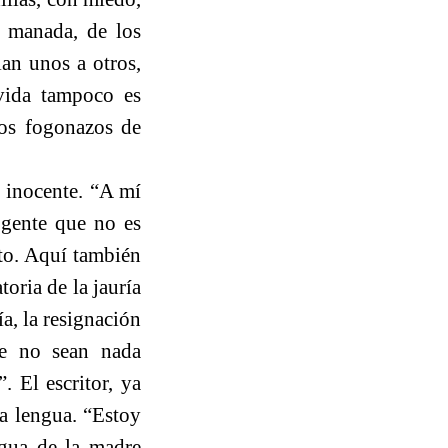
a manada, de los
lan unos a otros,
 vida tampoco es
os fogonazos de
o inocente. “A mí
gente que no es
ato. Aquí también
toria de la jauría
ía, la resignación
ue no sean nada
. El escritor, ya
la lengua. “Estoy
ngua de la madre