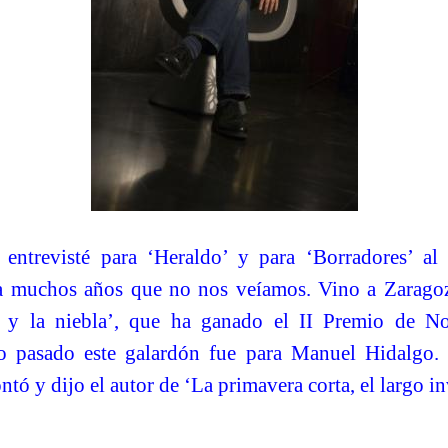
entrevisté para ‘Heraldo’ y para ‘Borradores’ al
a muchos años que no nos veíamos. Vino a Zaragoz
ía y la niebla’, que ha ganado el II Premio de N
o pasado este galardón fue para Manuel Hidalgo. 
tó y dijo el autor de ‘La primavera corta, el largo in