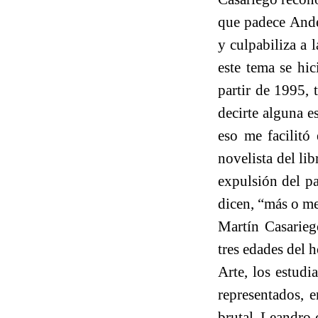
que padece Ande
y culpabiliza a 
este tema se hic
partir de 1995, 
decirte alguna e
eso me facilitó
novelista del lib
expulsión del pa
dicen, “más o m
Martín Casariego
tres edades del 
Arte, los estud
representados, 
brutal. Leandro 