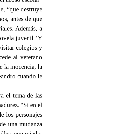
e, “que destruye
ños, antes de que
riales. Además, a
novela juvenil ‘Y
isitar colegios y
cede al veterano
e la inocencia, la
Leandro cuando le
ra el tema de las
adurez. “Si en el
e los personajes
, de una mudanza
illas, con miedo,