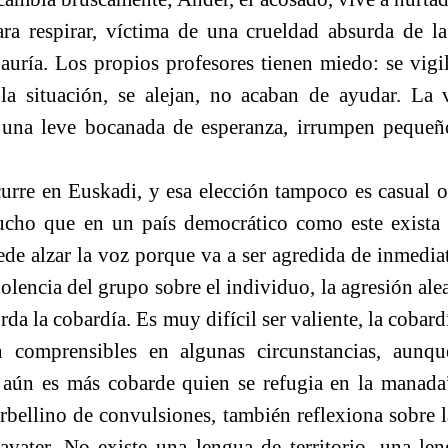
ara respirar, víctima de una crueldad absurda de l
jauría. Los propios profesores tienen miedo: se vigi
la situación, se alejan, no acaban de ayudar. La
una leve bocanada de esperanza, irrumpen pequeñ
urre en Euskadi, y esa elección tampoco es casual 
cho que en un país democrático como este exista 
ede alzar la voz porque va a ser agredida de inmedi
olencia del grupo sobre el individuo, la agresión alea
da la cobardía. Es muy difícil ser valiente, la cobard
 comprensibles en algunas circunstancias, aunq
 aún es más cobarde quien se refugia en la manada”
rbellino de convulsiones, también reflexiona sobre 
vater. No existe una lengua de territorio, una le